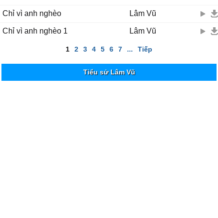
Chỉ vì anh nghèo
Lâm Vũ
Chỉ vì anh nghèo 1
Lâm Vũ
1
2
3
4
5
6
7
...
Tiếp
Tiểu sử Lâm Vũ