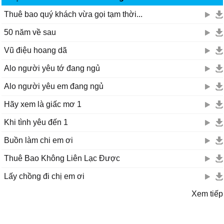
Thuê bao quý khách vừa gọi tạm thời...
50 năm về sau
Vũ điệu hoang dã
Alo người yêu tớ đang ngủ
Alo người yêu em đang ngủ
Hãy xem là giấc mơ 1
Khi tình yêu đến 1
Buồn làm chi em ơi
Thuê Bao Không Liên Lạc Được
Lấy chồng đi chị em ơi
Xem tiếp