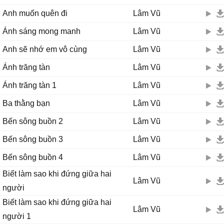
Anh muốn quên đi
Lâm Vũ
Ánh sáng mong manh
Lâm Vũ
Anh sẽ nhớ em vô cùng
Lâm Vũ
Ánh trăng tàn
Lâm Vũ
Ánh trăng tàn 1
Lâm Vũ
Ba thằng bạn
Lâm Vũ
Bến sông buồn 2
Lâm Vũ
Bến sông buồn 3
Lâm Vũ
Bến sông buồn 4
Lâm Vũ
Biết làm sao khi đứng giữa hai
Lâm Vũ
người
Biết làm sao khi đứng giữa hai
Lâm Vũ
người 1