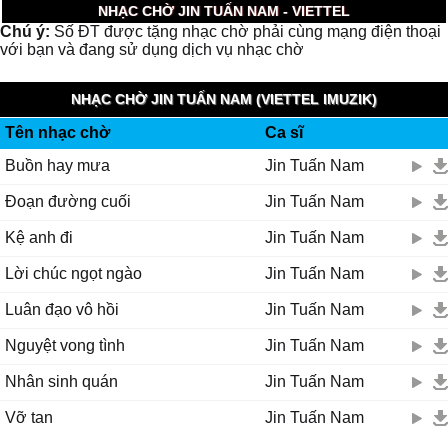
NHẠC CHỜ JIN TUẤN NAM - VIETTEL
Chú ý:
Số ĐT được tặng nhạc chờ phải cùng mạng điện thoại
với bạn và đang sử dụng dịch vụ nhạc chờ
NHẠC CHỜ JIN TUẤN NAM (VIETTEL IMUZIK)
Tên nhạc chờ
Ca sĩ
Buồn hay mưa
Jin Tuấn Nam
Đoạn đường cuối
Jin Tuấn Nam
Kệ anh đi
Jin Tuấn Nam
Lời chúc ngọt ngào
Jin Tuấn Nam
Luân đạo vô hồi
Jin Tuấn Nam
Nguyệt vong tình
Jin Tuấn Nam
Nhân sinh quán
Jin Tuấn Nam
Vỡ tan
Jin Tuấn Nam