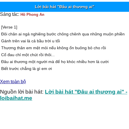
Lời bài hát "Đâu ai thương ai"
Sáng tác:
Hồ Phong An
[Verse 1]
Đôi chân ai ngả nghiêng bước chông chênh qua những muộn phiền
Gánh trên vai là cả bầu trời u tối
Thương thân em mệt mỏi nếu không ổn buông bỏ cho rồi
Cố đau chỉ một chút rồi thôi...
Đâu ai thương một người mà để họ khóc nhiều hơn là cười
Biết trước chẳng là gì em ơi
Em mang theo hành trang toàn những dối gian đến chốn không
Xem toàn bộ
người
Chỉ mong một ai tới hỏi han...
Nguồn lời bài hát:
Lời bài hát "Đâu ai thương ai" -
[Điệp khúc]
loibaihat.me
Cô gái năm xưa vô tư hay cười
Hồn nhiên rất vui ở tuổi đôi mươi
Giờ khóc nấc nghẹn lời, rồi đêm đêm về ướt gối
Em vốn ngây thơ nhưng hay mơ mộng