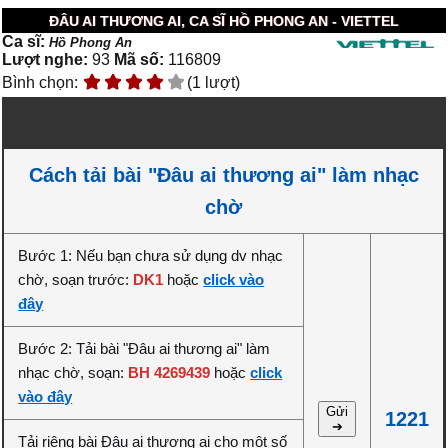
ĐÂU AI THƯƠNG AI, CA SĨ HỒ PHONG AN - VIETTEL
Ca sĩ:
Hồ Phong An
Lượt nghe:
93
Mã số:
116809
Bình chọn:
(1 lượt)
Cách tải bài "Đâu ai thương ai" làm nhạc
chờ
Bước 1: Nếu bạn chưa sử dụng dv nhạc
chờ, soạn trước:
DK1
hoặc
click vào
đây
Bước 2: Tải bài "Đâu ai thương ai" làm
nhạc chờ, soạn:
BH 4269439
hoặc
click
vào đây
Gửi
1221
➔
Tải riêng bài Đâu ai thương ai cho một số