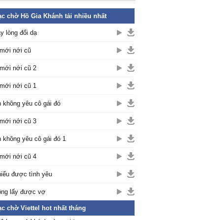
c chờ Hồ Gia Khánh tải nhiều nhất
y lòng đổi dạ
mới nới cũ
mới nới cũ 2
mới nới cũ 1
 không yêu cô gái đó
mới nới cũ 3
 không yêu cô gái đó 1
mới nới cũ 4
hiểu được tình yêu
ng lấy được vợ
c chờ Viettel hot nhất tháng