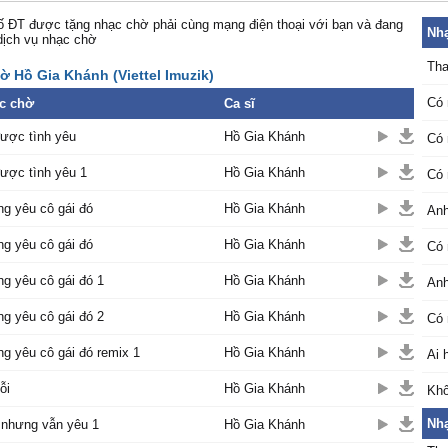
 ĐT được tặng nhạc chờ phải cùng mạng điện thoại với bạn và đang
Nhạ
dịch vụ nhạc chờ
Tha
ờ Hồ Gia Khánh (Viettel Imuzik)
Có 
c chờ
Ca sĩ
được tình yêu
Hồ Gia Khánh
Có 
được tình yêu 1
Hồ Gia Khánh
Có 
g yêu cô gái đó
Hồ Gia Khánh
Anh
g yêu cô gái đó
Hồ Gia Khánh
Có 
g yêu cô gái đó 1
Hồ Gia Khánh
Anh
g yêu cô gái đó 2
Hồ Gia Khánh
Có 
g yêu cô gái đó remix 1
Hồ Gia Khánh
Ai 
ỗi
Hồ Gia Khánh
Khô
Nhạ
 nhưng vẫn yêu 1
Hồ Gia Khánh