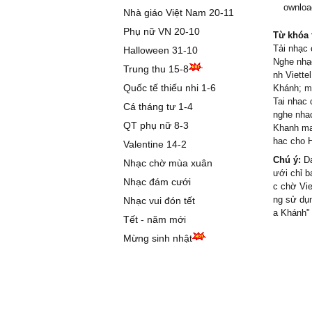
ownloa
Nhà giáo Việt Nam 20-11
Phụ nữ VN 20-10
Từ khóa 
Tải nhạc 
Halloween 31-10
Nghe nhạc
Trung thu 15-8
nh Viette
Quốc tế thiếu nhi 1-6
Khánh; m
Tai nhac 
Cá tháng tư 1-4
nghe nhac
QT phụ nữ 8-3
Khanh man
hac cho H
Valentine 14-2
Chú ý:
Da
Nhạc chờ mùa xuân
ưới chỉ 
Nhạc đám cưới
c chờ Vie
ng sử dụn
Nhạc vui đón tết
a Khánh"
Tết - năm mới
Mừng sinh nhật