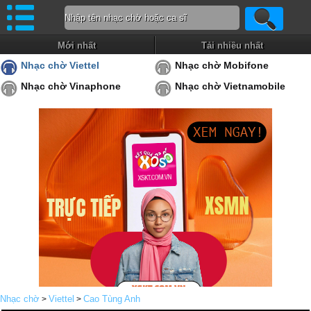
Mới nhất
Tải nhiều nhất
Nhạc chờ Viettel
Nhạc chờ Mobifone
Nhạc chờ Vinaphone
Nhạc chờ Vietnamobile
Nhạc chờ
Viettel
Cao Tùng Anh
>
>