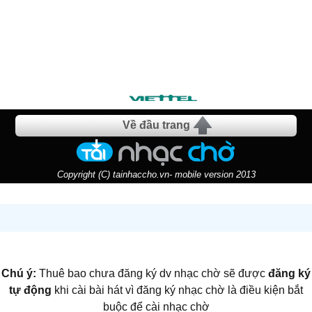
Về đầu trang
Copyright (C) tainhaccho.vn- mobile version 2013
Chú ý:
Thuê bao chưa đăng ký dv nhạc chờ sẽ được
đăng ký
tự động
khi cài bài hát vì đăng ký nhạc chờ là điều kiện bắt
buộc để cài nhạc chờ