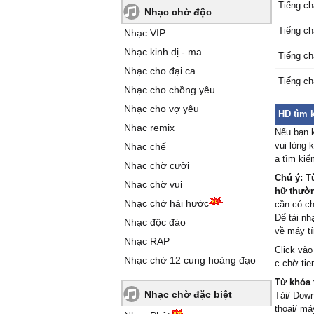
Tiếng c
Nhạc chờ độc
Tiếng c
Nhạc VIP
Nhạc kinh dị - ma
Tiếng c
Nhạc cho đại ca
Tiếng ch
Nhạc cho chồng yêu
Nhạc cho vợ yêu
HD tìm 
Nhạc remix
Nếu bạn 
vui lòng 
Nhạc chế
a tìm ki
Nhạc chờ cười
Chú ý: T
Nhạc chờ vui
hữ thường
Nhạc chờ hài hước
cần có c
Để tải n
Nhạc độc đáo
về máy tí
Nhạc RAP
Click vào
Nhạc chờ 12 cung hoàng đạo
c chờ tie
Từ khóa 
Nhạc chờ đặc biệt
Tải/ Down
thoại/ má