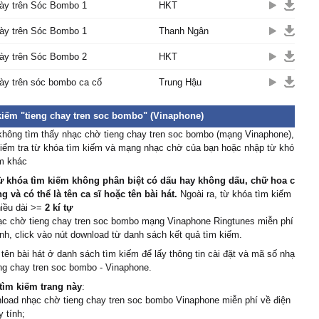
hày trên Sóc Bombo 1
HKT
hày trên Sóc Bombo 1
Thanh Ngân
hày trên Sóc Bombo 2
HKT
ày trên sóc bombo ca cổ
Trung Hậu
kiếm "tieng chay tren soc bombo" (Vinaphone)
không tìm thấy nhạc chờ tieng chay tren soc bombo (mạng Vinaphone),
kiểm tra từ khóa tìm kiếm và mạng nhạc chờ của bạn hoặc nhập từ khó
ếm khác
ừ khóa tìm kiếm không phân biệt có dấu hay không dấu, chữ hoa c
 và có thể là tên ca sĩ hoặc tên bài hát.
Ngoài ra, từ khóa tìm kiếm
hiều dài >=
2 kí tự
hạc chờ tieng chay tren soc bombo mạng Vinaphone Ringtunes miễn phí
nh, click vào nút download từ danh sách kết quả tìm kiếm.
 tên bài hát ở danh sách tìm kiếm để lấy thông tin cài đặt và mã số nhạ
ng chay tren soc bombo - Vinaphone.
tìm kiếm trang này
:
load nhạc chờ tieng chay tren soc bombo Vinaphone miễn phí về điện
y tính;