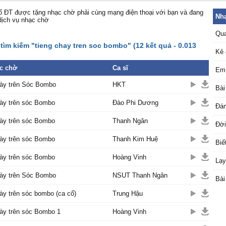
 ĐT được tặng nhạc chờ phải cùng mạng điện thoại với bạn và đang
Nhạ
dịch vụ nhạc chờ
Qua
tìm kiếm "tieng chay tren soc bombo" (12 kết quả - 0.013
Kẻ 
c chờ
Ca sĩ
Em 
hày trên Sóc Bombo
HKT
Bài
hày trên sóc Bombo
Đào Phi Dương
Đám
hày trên sóc Bombo
Thanh Ngân
Đời
hày trên sóc Bombo
Thanh Kim Huệ
Biế
hày trên sóc Bombo
Hoàng Vinh
Lạy
hày trên Sóc Bombo
NSUT Thanh Ngân
Bài
ày trên sóc bombo (ca cổ)
Trung Hậu
ày trên sóc Bombo 1
Hoàng Vinh