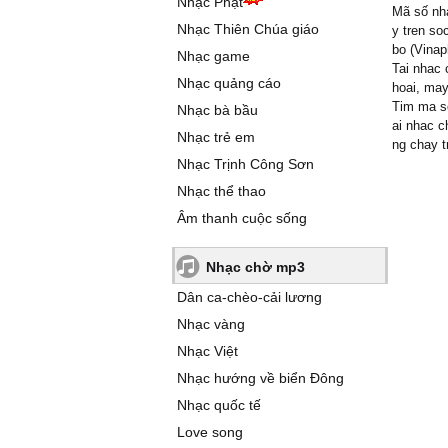
Nhạc Phật
Mã số nhạ
Nhạc Thiên Chúa giáo
y tren s
bo (Vinap
Nhạc game
Tai nhac 
Nhạc quảng cáo
hoai, may
Tim ma s
Nhạc bà bầu
ai nhac c
Nhạc trẻ em
ng chay t
Nhạc Trịnh Công Sơn
Nhạc thể thao
Âm thanh cuộc sống
Nhạc chờ mp3
Dân ca-chèo-cải lương
Nhạc vàng
Nhạc Việt
Nhạc hướng về biển Đông
Nhạc quốc tế
Love song