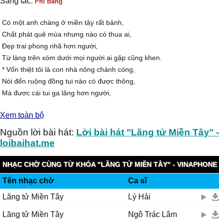
Sáng tác:
Phi Bằng
Có một anh chàng ở miền tây rất bảnh,
Chất phát quê mùa nhưng nào có thua ai,
Đẹp trai phong nhã hơn người,
Từ làng trên xóm dưới mọi người ai gặp cũng khen.
* Vốn thiệt tôi là con nhà nông chánh cóng,
Nói đến ruộng đồng tui nào có được thông,
Mà được cái tui ga lăng hơn người,
Nên mấy cô trong làng cứ gọi là chàng lãng tử miền tây.
Xem toàn bộ
ĐK:
* Biệt danh lãng tử miền tây,nghe qua cũng thấy thiệt là hay hay,
Nguồn lời bài hát:
Lời bài hát "Lãng tử Miền Tây" -
Biệt danh lãng tử thiệt oai,đi đâu ai cũng đón cũng đưa gọi mời,
loibaihat.me
* Nào ngờ lãng tử buồn hiu,giờ này mà chưa có một người để yêu
Nhiều đêm lãng tử đăm chiêu,chắc vì tui qua hào hoa đây mà.
NHẠC CHỜ CÙNG TỪ KHÓA "LÃNG TỬ MIỀN TÂY" - VINAPHONE
* Nếu một mai này,ai làm người yêu lãng tử,tui sẽ xin thề không nhìn
Tên nhạc chờ
Ca sĩ
RINGTUNES
đến một
Lãng tử Miền Tây
Lý Hải
ai,gờ đây lãng tử chung tình,ai buồn xin nhớ,ghé miền tây thăm
mình./.
Lãng tử Miền Tây
Ngô Trác Lâm