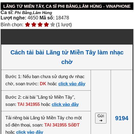
LÃNG TỬ MIỀN TÂY, CA SĨ PHI BẰNG,LÂM HÙNG - VINAPHONE
Ca sĩ:
Phi Bằng,Lâm Hùng
Lượt nghe:
4650
Mã số:
18478
Bình chọn:
(1 lượt)
Cách tải bài Lãng tử Miền Tây làm nhạc
chờ
Bước 1: Nếu bạn chưa sử dụng dv nhạc
chờ, soạn trước:
DK
hoặc
click vào đây
Bước 2: cài bài "Lãng tử Miền Tây",
soạn:
TAI 341955
hoặc
click vào đây
Gửi
9194
Tải riêng bài Lãng tử Miền Tây cho một
➔
số điện thoại, soạn:
TAI 341955 SốĐT
hoặc
click vào đây