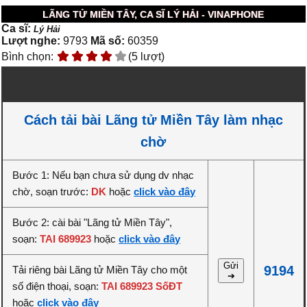
LÃNG TỬ MIỀN TÂY, CA SĨ LÝ HẢI - VINAPHONE
Ca sĩ:
Lý Hải
Lượt nghe:
9793
Mã số:
60359
Bình chọn:
(5 lượt)
Cách tải bài Lãng tử Miền Tây làm nhạc
chờ
Bước 1: Nếu bạn chưa sử dụng dv nhạc
chờ, soạn trước:
DK
hoặc
click vào đây
Bước 2: cài bài "Lãng tử Miền Tây",
soạn:
TAI 689923
hoặc
click vào đây
Gửi
9194
Tải riêng bài Lãng tử Miền Tây cho một
➔
số điện thoại, soạn:
TAI 689923 SốĐT
hoặc
click vào đây