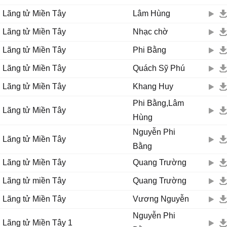
Tình đầy còn nhớ mong
Lãng tử Miền Tây
Lâm Hùng
Sao nghe gió đông lạnh về đêm
Đường nào về bến sông
Lãng tử Miền Tây
Nhạc chờ
Bên em có đôi càng thiệt to
Lãng tử Miền Tây
Phi Bằng
Tôi hát lý con cua
Sao em nỡ bỏ chồng mà phụ anh
Lãng tử Miền Tây
Quách Sỹ Phú
Đau xót lý con cua
Lãng tử Miền Tây
Khang Huy
Tôi hát mãi đưa người tình xa
Tôi hát lý con cua
Phi Bằng,Lâm
Lãng tử Miền Tây
Ai qua cầu bỏ bạn mình ên
Hùng
Đau xót lý con cua
Nguyễn Phi
Con cua đực suốt đời tình chung
Lãng tử Miền Tây
Bằng
Lãng tử Miền Tây
Quang Trường
Lãng tử miền Tây
Quang Trường
Lãng tử Miền Tây
Vương Nguyễn
Nguyễn Phi
Lãng tử Miền Tây 1