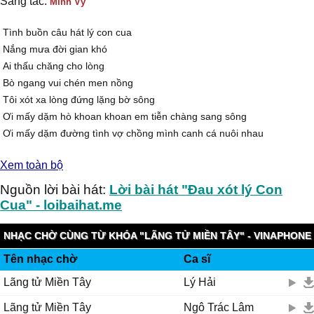
Sáng tác:
Minh Vy
Tình buồn câu hát lý con cua
Nắng mưa đời gian khó
Ai thấu chăng cho lòng
Bò ngang vui chén men nồng
Tôi xót xa lòng đứng lặng bờ sông
Ơi mấy dặm hò khoan khoan em tiễn chàng sang sông
Ơi mấy dặm đường tình vợ chồng mình canh cá nuôi nhau
Ơi mấy dặm hò khoan khoan mình anh mưa nắng dãi dầu
Xem toàn bộ
Bao khó nhọc đời gian lao em ở nhà bình an
Có những buổi chiều mưa ngâu anh lặn lội đồng sâu
Nguồn lời bài hát:
Lời bài hát "Đau xót lý Con
Ai biết được lòng người là tình đời bạc bẽo nông sâu
Cua" - loibaihat.me
Cay đắng nào dành cho nhau người ơi sao nỡ qua cầu
Khi gió lạnh mùa đông sang anh thay vỏ nằm đau
NHẠC CHỜ CÙNG TỪ KHÓA "LÃNG TỬ MIỀN TÂY" - VINAPHONE
Tình buồn lắm người ơi
Tên nhạc chờ
Ca sĩ
RINGTUNES
Đôi tay trắng che từng vết thương lòng
Lãng tử Miền Tây
Lý Hải
Rồi chiều chiều nhớ mong
Ra sông vắng trông chờ nàng cua
Lãng tử Miền Tây
Ngô Trác Lâm