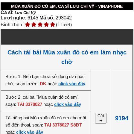
MÙA XUÂN ĐÓ CÓ EM, CA SĨ LƯU CHÍ VỸ - VINAPHONE
Ca sĩ:
Lưu Chí Vỹ
Lượt nghe:
6145
Mã số:
293042
Bình chọn:
(1 lượt)
Cách tải bài Mùa xuân đó có em làm nhạc
chờ
Bước 1: Nếu bạn chưa sử dụng dv nhạc
chờ, soạn trước:
DK
hoặc
click vào đây
Bước 2: cài bài "Mùa xuân đó có em",
soạn:
TAI 3378027
hoặc
click vào đây
Gửi
9194
Tải riêng bài Mùa xuân đó có em cho một
➔
số điện thoại, soạn:
TAI 3378027 SốĐT
hoặc
click vào đây