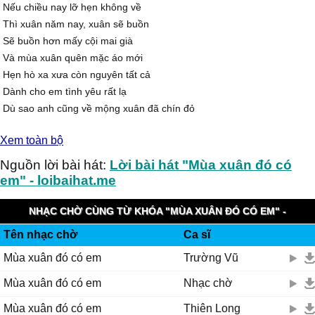
Nếu chiều nay lỡ hẹn không về
Thì xuân năm nay, xuân sẽ buồn
Sẽ buồn hơn mấy cội mai già
Và mùa xuân quên mặc áo mới
Hẹn hò xa xưa còn nguyên tất cả
Dành cho em tình yêu rất lạ
Dù sao anh cũng về mộng xuân đã chín đỏ
Bàn tay nâng niu hoa cúc bàn tay ôm những giọt lệ đầy
Xem toàn bộ
DK:
Em có nghe trời vào xuân chưa
Nguồn lời bài hát:
Lời bài hát "Mùa xuân đó có
Bên sông từng giọt nắng vàng
em" - loibaihat.me
Chợt lưa thưa, và mùa xuân đó có em thì xuân rất đẹp
Anh không biết xuân về lúc nào
NHẠC CHỜ CÙNG TỪ KHÓA "MÙA XUÂN ĐÓ CÓ EM" -
Lời tình đong đưa theo gió
Tên nhạc chờ
Ca sĩ
VINAPHONE RINGTUNES
Mình yêu nhau mấy tuổi xuân rồi
Mùa xuân đó có em
Trường Vũ
Nếu chiều nay lỡ hẹn không về
Mùa xuân đó có em
Nhạc chờ
Thì xuân năm nay, xuân sẽ buồn
Mùa xuân đó có em
Thiên Long
Sẽ buồn hơn mấy cội mai già