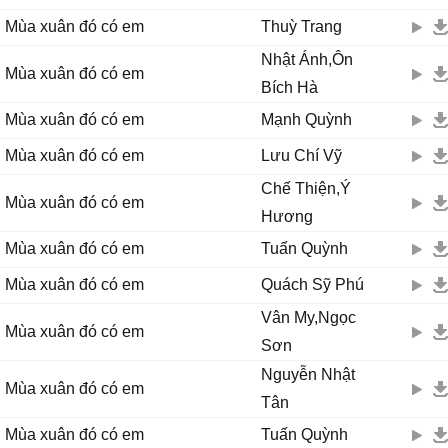
Và mùa xuân quên mặc áo mới
Mùa xuân đó có em
Thuỳ Trang
Hẹn hò xa xưa còn nguyên tất cả
Nhật Ánh,Ôn
Dành cho em tình yêu rất lạ
Mùa xuân đó có em
Bích Hà
Dù sao anh cũng về mộng xuân đã chín đỏ
Bàn tay nâng niu hoa cúc bàn tay ôm những giọt lệ đầy
Mùa xuân đó có em
Mạnh Quỳnh
DK:
Mùa xuân đó có em
Lưu Chí Vỹ
Em có nghe trời vào xuân chưa
Bên sông từng giọt nắng vàng
Chế Thiện,Ý
Mùa xuân đó có em
Chợt lưa thưa, và mùa xuân đó có em thì xuân rất đẹp
Hương
Anh không biết xuân về lúc nào
Mùa xuân đó có em
Tuấn Quỳnh
Lời tình đong đưa theo gió
Mình yêu nhau mấy tuổi xuân rồi
Mùa xuân đó có em
Quách Sỹ Phú
Lời tình đong đưa theo gió
Vân My,Ngọc
Mình yêu nhau mấy tuổi..xuân... rồi...
Mùa xuân đó có em
Sơn
Nguyễn Nhật
Mùa xuân đó có em
Tân
Mùa xuân đó có em
Tuấn Quỳnh