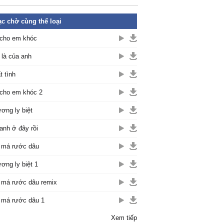
c chờ cùng thể loại
cho em khóc
là của anh
t tình
cho em khóc 2
ơng ly biệt
anh ở đây rồi
 má rước dâu
ơng ly biệt 1
 má rước dâu remix
 má rước dâu 1
Xem tiếp