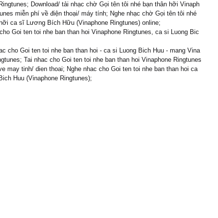
ingtunes; Download/ tải nhạc chờ Gọi tên tôi nhé bạn thân hỡi Vinaph
unes miễn phí về điện thoại/ máy tính; Nghe nhạc chờ Gọi tên tôi nhé
hỡi ca sĩ Lương Bích Hữu (Vinaphone Ringtunes) online;
cho Goi ten toi nhe ban than hoi Vinaphone Ringtunes, ca si Luong Bic
c cho Goi ten toi nhe ban than hoi - ca si Luong Bich Huu - mang Vina
gtunes; Tai nhac cho Goi ten toi nhe ban than hoi Vinaphone Ringtunes
ve may tinh/ dien thoai; Nghe nhac cho Goi ten toi nhe ban than hoi ca
Bich Huu (Vinaphone Ringtunes);