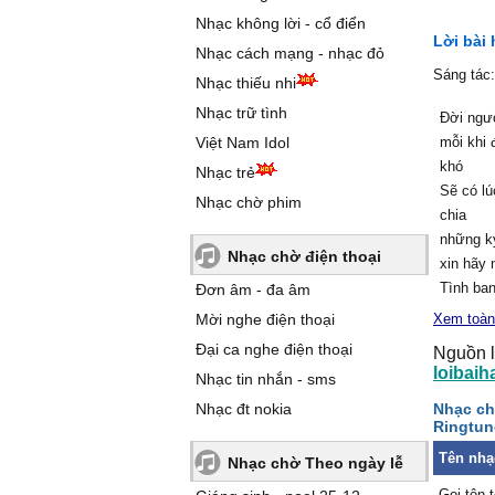
Nhạc không lời - cổ điển
Lời bài 
Nhạc cách mạng - nhạc đỏ
Sáng tác
Nhạc thiếu nhi
Nhạc trữ tình
Đời ngư
Việt Nam Idol
mỗi khi 
khó
Nhạc trẻ
Sẽ có lú
Nhạc chờ phim
chia
những kỷ
Nhạc chờ điện thoại
xin hãy
Tình bạn
Đơn âm - đa âm
biết qua
Mời nghe điện thoại
Xem toàn
không tí
Đại ca nghe điện thoại
Nguồn l
lắng khi
loibaih
Nhạc tin nhắn - sms
bạn nhìn
Nhạc đt nokia
Nhạc ch
tình bạn
Ringtun
bao nhiê
Tên nhạ
Gọi tên 
Nhạc chờ Theo ngày lễ
có tôi l
Gọi tên 