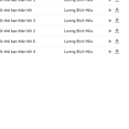
 lại có thêm niềm tin
tôi nhé bạn thân hỡi
tôi nhé bạn thân hỡi
Lương Bích Hữu
ơn cần tôi đến khi vấp
tôi nhé bạn thân hỡi 3
Lương Bích Hữu
i bên cạnh.
tôi nhé bạn thân hỡi 2
Lương Bích Hữu
i không êm đềm trôi mãi
m bao lần sóng gió
tôi nhé bạn thân hỡi 6
Lương Bích Hữu
a được sớt chia cùng
tôi nhé bạn thân hỡi 4
Lương Bích Hữu
tôi khi cần, bạn nhé!
tôi chỉ muốn nói ta sẽ giữ
 bạn luôn bền lâu.
ày tuổi thơ chúng mình
 nhiên trong sáng
ây mãi là tình bạn của