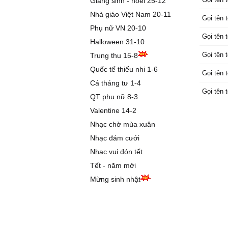
Giáng sinh - noel 25-12
để rồi ta
Nhà giáo Việt Nam 20-11
Gọi tên 
Gọi tên 
Phụ nữ VN 20-10
lúc cô đ
Gọi tên 
ngã
Halloween 31-10
sẽ có tô
Gọi tên 
Trung thu 15-8
Cuộc đờ
Quốc tế thiếu nhi 1-6
tháng nă
Gọi tên 
Cá tháng tư 1-4
hãy để t
Gọi tên 
nhau
QT phụ nữ 8-3
Gọi tên 
Valentine 14-2
trái tim 
Nhạc chờ mùa xuân
mãi mãi
Nhạc đám cưới
cho tình
Ngày ng
Nhạc vui đón tết
thật hồn
Tết - năm mới
để giờ đ
Mừng sinh nhật
chúng ta