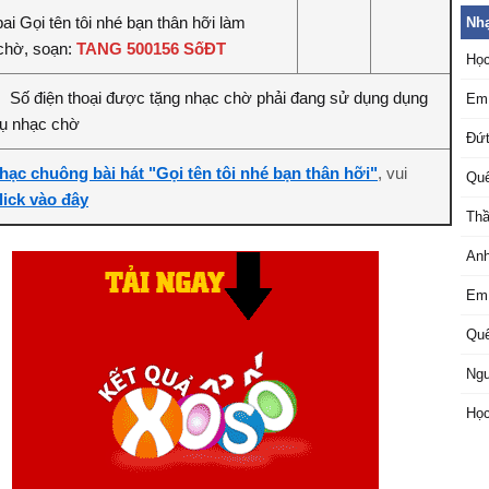
ai Gọi tên tôi nhé bạn thân hỡi làm
Nh
chờ, soạn:
TANG 500156 SốĐT
Học
Số điện thoại được tặng nhạc chờ phải đang sử dụng dụng
:
Em 
vụ nhạc chờ
Đứt
hạc chuông bài hát "Gọi tên tôi nhé bạn thân hỡi"
, vui
Quê
lick vào đây
Thầ
Anh
Em 
Quê
Ngư
Học