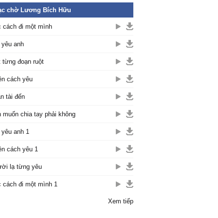
ạc chờ Lương Bích Hữu
 cách đi một mình
yêu anh
 từng đoạn ruột
n cách yêu
n tài đến
 muốn chia tay phải không
yêu anh 1
n cách yêu 1
ời lạ từng yêu
 cách đi một mình 1
Xem tiếp