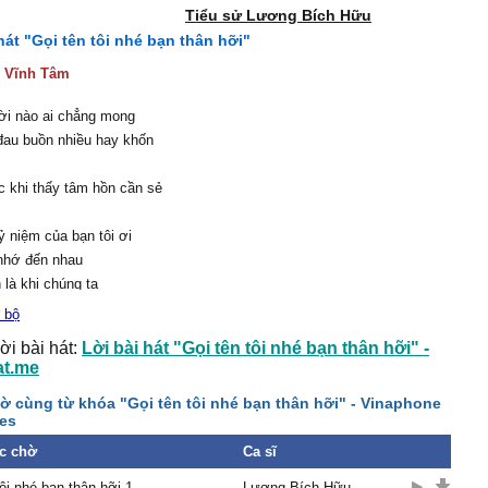
Tiểu sử Lương Bích Hữu
hát "Gọi tên tôi nhé bạn thân hỡi"
:
Vĩnh Tâm
ời nào ai chẳng mong
đau buồn nhiều hay khốn
c khi thấy tâm hồn cần sẻ
 niệm của bạn tôi ơi
 nhớ đến nhau
 là khi chúng ta
n tâm thật nhiều
 bộ
nh toán, một ánh mắt lo
ời bài hát:
Lời bài hát "Gọi tên tôi nhé bạn thân hỡi" -
at.me
 thấy tôi mất đi niềm tin
ờ cùng từ khóa "Gọi tên tôi nhé bạn thân hỡi" - Vinaphone
 chúng ta thật quý biết
es
u.
c chờ
tôi nhé bạn thân hõi
Ca sĩ
uôn cùng chia sớt
tôi nhé bạn thân hỡi 1
Lương Bích Hữu