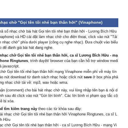
nhạc chờ "Gọi tên tôi nhé bạn thân hỡi" (Vinaphone)
 số nhạc chờ bài hát Gọi tên tôi nhé bạn thân hỡi - Lương Bích Hữu
aphone) và HD cài đặt làm nhạc chờ cho điện thoại, click vào nút "Tải
m nhạc chờ" phía dưới player (công cụ nghe nhạc). Đưa chuột vào biểu
 để đánh giá bài hát đang nghe.
nhạc chờ Gọi tên tôi nhé bạn thân hỡi, ca sĩ Lương Bích Hữu - mạ
hone Ringtunes
, trình duyệt/ browser của bạn cần hỗ trợ window medi
à javascript.
chờ Gọi tên tôi nhé bạn thân hỡi mạng Vinaphone miễn phí về máy tín
vào nút download từ danh sách nhạc hoặc click nút
save
ở box phía phả
ạng nhạc chờ tải về: mp3, wav hoặc wma.
uận (comment) cho bài hát nhạc chờ này, vui lòng nhập tên bạn & nội d
ình sau đó click vào nút "Gửi lời bình". Các lời bình vi phạm quy tắc cộ
ẽ bị xóa.
hể tìm kiếm trang này
theo các từ khóa sau đây:
cài nhạc chờ Gọi tên tôi nhé bạn thân hỡi Vinaphone Ringtunes, ca sĩ L
ch Hữu
c chờ Gọi tên tôi nhé bạn thân hỡi - ca sĩ Lương Bích Hữu - mạng Vi