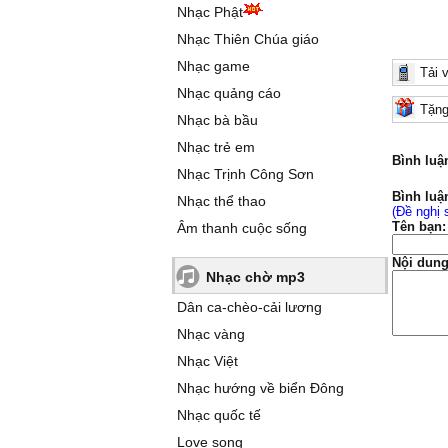
Nhạc Phật
Nhạc Thiên Chúa giáo
Nhạc game
Tải 
Nhạc quảng cáo
Tặng
Nhạc bà bầu
Nhạc trẻ em
Bình luậ
Nhạc Trịnh Công Sơn
Bình luậ
Nhạc thể thao
(Đề nghị 
Tên bạn:
Âm thanh cuộc sống
Nội dung
Nhạc chờ mp3
Dân ca-chèo-cải lương
Nhạc vàng
Nhạc Việt
Nhạc hướng về biển Đông
Nhạc quốc tế
Love song