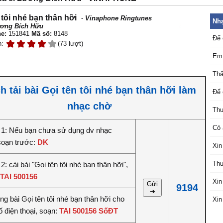
 tôi nhé bạn thân hỡi
-
Vinaphone Ringtunes
Nhạ
ơng Bích Hữu
e:
151841
Mã số:
8148
Để 
n:
(73 lượt)
Em 
Thấ
h tải bài Gọi tên tôi nhé bạn thân hỡi làm
Để 
nhạc chờ
Thư
Có 
1: Nếu bạn chưa sử dụng dv nhạc
soạn trước:
DK
Xin
Thư
: cài bài "Gọi tên tôi nhé bạn thân hỡi",
TAI 500156
Xin
Gửi
9194
➔
êng bài Gọi tên tôi nhé bạn thân hỡi cho
Xin
 điện thoại, soạn:
TAI 500156 SốĐT