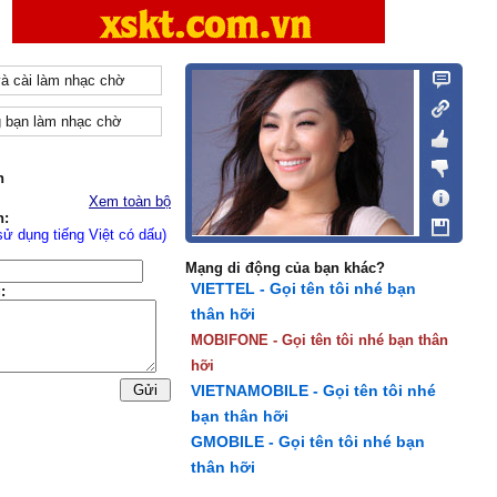
và cài làm nhạc chờ
 bạn làm nhạc chờ
n
Xem toàn bộ
n:
sử dụng tiếng Việt có dấu)
Mạng di động của bạn khác?
VIETTEL - Gọi tên tôi nhé bạn
:
thân hỡi
MOBIFONE - Gọi tên tôi nhé bạn thân
hỡi
VIETNAMOBILE - Gọi tên tôi nhé
bạn thân hỡi
GMOBILE - Gọi tên tôi nhé bạn
thân hỡi