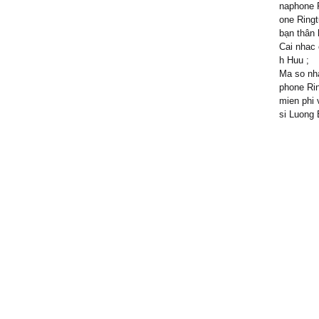
naphone R
one Ringt
bạn thân 
Cai nhac 
h Huu ;
Ma so nha
phone Rin
mien phi 
si Luong 