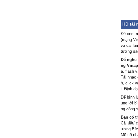
HD tải 
Để xem mã
(mạng Vin
và cài là
tượng sao
Để nghe 
ng Vinap
a, flash v
Tải nhạc 
h, click 
i. Định d
Để bình l
ung lời b
ng đồng s
Bạn có t
Cài đặt/ 
ương Bí
Mã số nhạ