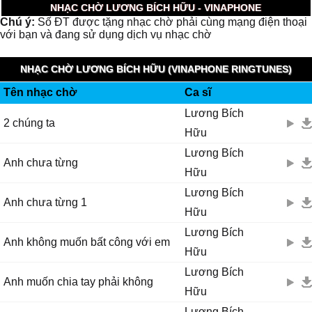
NHẠC CHỜ LƯƠNG BÍCH HỮU - VINAPHONE
Chú ý:
Số ĐT được tặng nhạc chờ phải cùng mạng điện thoại
với bạn và đang sử dụng dịch vụ nhạc chờ
NHẠC CHỜ LƯƠNG BÍCH HỮU (VINAPHONE RINGTUNES)
Tên nhạc chờ
Ca sĩ
Lương Bích
2 chúng ta
Hữu
Lương Bích
Anh chưa từng
Hữu
Lương Bích
Anh chưa từng 1
Hữu
Lương Bích
Anh không muốn bất công với em
Hữu
Lương Bích
Anh muốn chia tay phải không
Hữu
Lương Bích