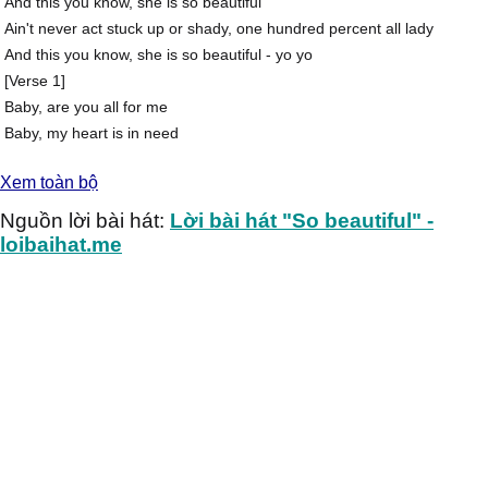
And this you know, she is so beautiful
Ain't never act stuck up or shady, one hundred percent all lady
And this you know, she is so beautiful - yo yo
[Verse 1]
Baby, are you all for me
Baby, my heart is in need
Of a love wanting, to cherish the soul
Xem toàn bộ
Everyday thinkin' so deep
Everynight turnin' in heat
Nguồn lời bài hát:
Lời bài hát "So beautiful" -
It is why all this here is happening to me, yeah
loibaihat.me
All the love I can give
All the days we can live
Always and forever now
All the love I can give
All the days we can live
Always and forever now
[Hook]
[Verse 2]
Baby now you hold the key