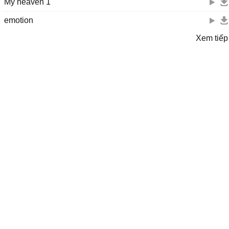
My heaven 1
emotion
Xem tiếp