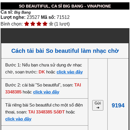
SO BEAUTIFUL, CA SĨ BIG BANG - VINAPHONE
Ca sĩ:
Big Bang
Lượt nghe:
23527
Mã số:
71512
Bình chọn:
(1 lượt)
Cách tải bài So beautiful làm nhạc chờ
Bước 1: Nếu bạn chưa sử dụng dv nhạc
chờ, soạn trước:
DK
hoặc
click vào đây
Bước 2: cài bài "So beautiful", soạn:
TAI
3348385
hoặc
click vào đây
Gửi
9194
Tải riêng bài So beautiful cho một số điện
➔
thoại, soạn:
TAI 3348385 SốĐT
hoặc
click vào đây