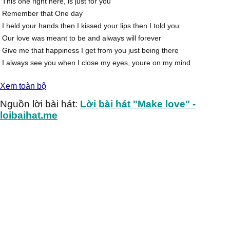
This one right here, is just for you
Remember that One day
I held your hands then I kissed your lips then I told you
Our love was meant to be and always will forever
Give me that happiness I get from you just being there
I always see you when I close my eyes, youre on my mind
So cant you see, I need you right here wit me, close by my side
Xem toàn bộ
This time for sure, Gonna let you know, My love is straight from the
heart
Nguồn lời bài hát:
Lời bài hát "Make love" -
Forever youre my girl Forever be my world You are the only one
loibaihat.me
The only one Ill ever need, my life is you and me
Forever youre my girl Forever be my world
You are the only one
Ill never break your heart no, so baby dont let go
Even through the hard times We made it through just fine
When it hurt we put in the work
To show that Im yours
And that your mine
Thats how we got this far