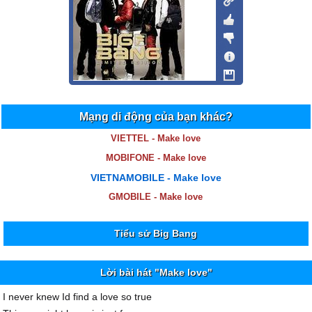
Mạng di động của bạn khác?
VIETTEL - Make love
MOBIFONE - Make love
VIETNAMOBILE - Make love
GMOBILE - Make love
Tiểu sử Big Bang
Lời bài hát "Make love"
I never knew Id find a love so true