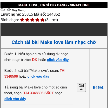
MAKE LOVE, CA SĨ BIG BANG - VINAPHONE
Ca sĩ:
Big Bang
Lượt nghe:
25815
Mã số:
144852
Bình chọn:
(3 lượt)
Cách tải bài Make love làm nhạc chờ
Bước 1: Nếu bạn chưa sử dụng dv nhạc
chờ, soạn trước:
DK
hoặc
click vào đây
Bước 2: cài bài "Make love", soạn:
TAI
3348596
hoặc
click vào đây
Gửi
9194
Tải riêng bài Make love cho một số điện
➔
thoại, soạn:
TAI 3348596 SốĐT
hoặc
click vào đây