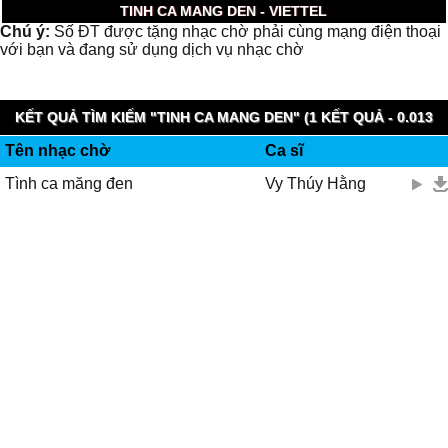
TINH CA MANG DEN - VIETTEL
Chú ý:
Số ĐT được tặng nhạc chờ phải cùng mạng điện thoại
với bạn và đang sử dụng dịch vụ nhạc chờ
KẾT QUẢ TÌM KIẾM "TINH CA MANG DEN" (1 KẾT QUẢ - 0.013
Tên nhạc chờ
Ca sĩ
GIÂY)
Tình ca măng đen
Vy Thúy Hằng