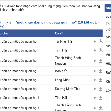
 ĐT được tặng nhạc chờ phải cùng mạng điện thoại với bạn và đang
Nhạ
dịch vụ nhạc chờ
50 
 tìm kiếm "mot khuc dan ca mot cau quan ho" (10 kết quả -
Thu
ây)
thời
c chờ
Ca sĩ
Alo
c dân ca một câu quan họ
Từ Như Tài
Alo
c dân ca một câu quan họ
Tịnh Hải
Vũ 
Thanh Hằng,Bach
c dân ca một câu quan họ
Nguyen
Hãy
c dân ca một câu quan họ
Bảo Yến
Buồ
c dân ca một câu quan họ
Long Nhật
Khi
c dân ca một câu quan họ
Dương Minh Thu
Lấy
 dân ca một câu quan họ 1
Tịnh Hải
Thanh Hằng,Bach
 dân ca một câu quan họ 1
Nguyen