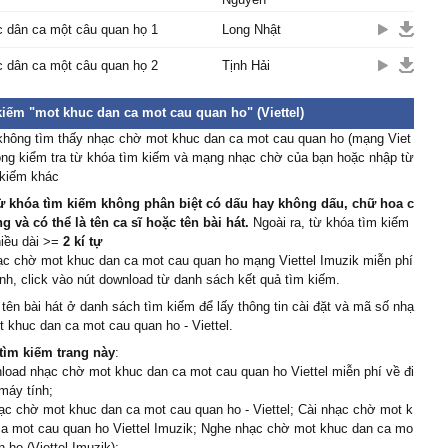
 dân ca một câu quan họ 1
Long Nhật
 dân ca một câu quan họ 2
Tịnh Hải
kiếm "mot khuc dan ca mot cau quan ho" (Viettel)
không tìm thấy nhạc chờ mot khuc dan ca mot cau quan ho (mạng Viet
 lòng kiểm tra từ khóa tìm kiếm và mạng nhạc chờ của bạn hoặc nhập từ
 kiếm khác
ừ khóa tìm kiếm không phân biệt có dấu hay không dấu, chữ hoa c
 và có thể là tên ca sĩ hoặc tên bài hát.
Ngoài ra, từ khóa tìm kiếm
hiều dài >=
2 kí tự
ạc chờ mot khuc dan ca mot cau quan ho mạng Viettel Imuzik miễn phí
nh, click vào nút download từ danh sách kết quả tìm kiếm.
 tên bài hát ở danh sách tìm kiếm để lấy thông tin cài đặt và mã số nhạ
 khuc dan ca mot cau quan ho - Viettel.
tìm kiếm trang này
:
load nhạc chờ mot khuc dan ca mot cau quan ho Viettel miễn phí về đi
 máy tính;
c chờ mot khuc dan ca mot cau quan ho - Viettel; Cài nhạc chờ mot k
ca mot cau quan ho Viettel Imuzik; Nghe nhạc chờ mot khuc dan ca mo
n ho (Viettel Imuzik);