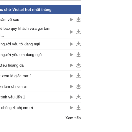
c chờ Viettel hot nhất tháng
năm về sau
ê bao quý khách vừa gọi tạm
...
 người yêu tớ đang ngủ
 người yêu em đang ngủ
điệu hoang dã
 xem là giấc mơ 1
n làm chi em ơi
 tình yêu đến 1
 chồng đi chị em ơi
Xem tiếp