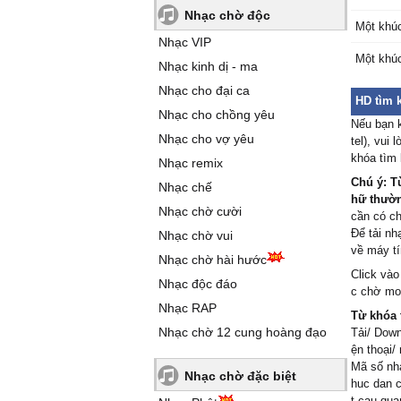
Nhạc chờ độc
Một khúc
Nhạc VIP
Một khúc
Nhạc kinh dị - ma
Nhạc cho đại ca
HD tìm 
Nhạc cho chồng yêu
Nếu bạn 
Nhạc cho vợ yêu
tel), vui
khóa tìm
Nhạc remix
Chú ý: T
Nhạc chế
hữ thường
Nhạc chờ cười
cần có c
Để tải nh
Nhạc chờ vui
về máy tí
Nhạc chờ hài hước
Click vào
Nhạc độc đáo
c chờ mot
Nhạc RAP
Từ khóa 
Nhạc chờ 12 cung hoàng đạo
Tải/ Down
ện thoại/
Mã số nhạ
Nhạc chờ đặc biệt
huc dan 
t cau qua