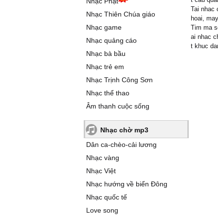
Nhạc Phật
Tai nhac 
Nhạc Thiên Chúa giáo
hoai, may
Nhạc game
Tim ma so
ai nhac c
Nhạc quảng cáo
t khuc da
Nhạc bà bầu
Nhạc trẻ em
Nhạc Trịnh Công Sơn
Nhạc thể thao
Âm thanh cuộc sống
Nhạc chờ mp3
Dân ca-chèo-cải lương
Nhạc vàng
Nhạc Việt
Nhạc hướng về biển Đông
Nhạc quốc tế
Love song