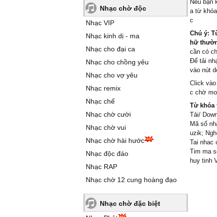
Nếu bạn k
Nhạc chờ độc
a từ khó
c
Nhạc VIP
Chú ý: T
Nhạc kinh dị - ma
hữ thường
Nhạc cho đại ca
cần có c
Để tải nh
Nhạc cho chồng yêu
vào nút d
Nhạc cho vợ yêu
Click vào
Nhạc remix
c chờ mon
Nhạc chế
Từ khóa 
Nhạc chờ cười
Tải/ Down
Mã số nhạ
Nhạc chờ vui
uzik; Ngh
Nhạc chờ hài hước
Tai nhac 
Tim ma so
Nhạc độc đáo
huy tinh 
Nhạc RAP
Nhạc chờ 12 cung hoàng đạo
Nhạc chờ đặc biệt