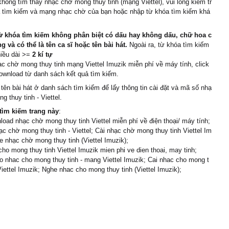
hông tìm thấy nhạc chờ mong thuy tinh (mạng Viettel), vui lòng kiểm tr
a tìm kiếm và mạng nhạc chờ của bạn hoặc nhập từ khóa tìm kiếm khá
ừ khóa tìm kiếm không phân biệt có dấu hay không dấu, chữ hoa c
 và có thể là tên ca sĩ hoặc tên bài hát.
Ngoài ra, từ khóa tìm kiếm
hiều dài >=
2 kí tự
ạc chờ mong thuy tinh mạng Viettel Imuzik miễn phí về máy tính, click
ownload từ danh sách kết quả tìm kiếm.
 tên bài hát ở danh sách tìm kiếm để lấy thông tin cài đặt và mã số nhạ
g thuy tinh - Viettel.
tìm kiếm trang này
:
load nhạc chờ mong thuy tinh Viettel miễn phí về điện thoại/ máy tính;
c chờ mong thuy tinh - Viettel; Cài nhạc chờ mong thuy tinh Viettel Im
e nhạc chờ mong thuy tinh (Viettel Imuzik);
cho mong thuy tinh Viettel Imuzik mien phi ve dien thoai, may tinh;
 nhac cho mong thuy tinh - mang Viettel Imuzik; Cai nhac cho mong t
Viettel Imuzik; Nghe nhac cho mong thuy tinh (Viettel Imuzik);