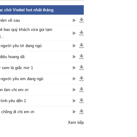
c chờ Viettel hot nhất tháng
năm về sau
ê bao quý khách vừa gọi tạm
...
 người yêu tớ đang ngủ
điệu hoang dã
 xem là giấc mơ 1
 người yêu em đang ngủ
n làm chi em ơi
 tình yêu đến 1
 chồng đi chị em ơi
Xem tiếp