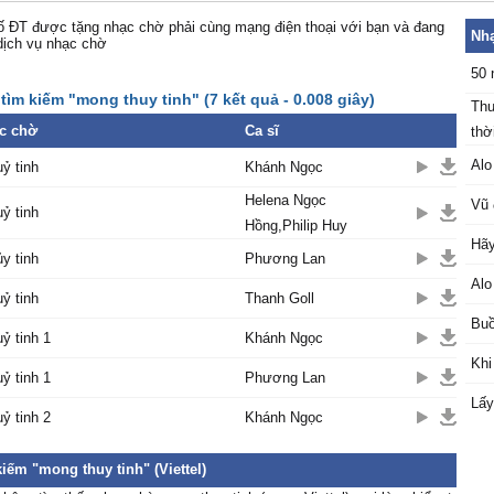
 ĐT được tặng nhạc chờ phải cùng mạng điện thoại với bạn và đang
Nhạ
dịch vụ nhạc chờ
50 
tìm kiếm "mong thuy tinh" (7 kết quả - 0.008 giây)
Thu
c chờ
Ca sĩ
thời
Alo
ỷ tinh
Khánh Ngọc
Helena Ngọc
Vũ 
ỷ tinh
Hồng,Philip Huy
Hãy
y tinh
Phương Lan
Alo
ỷ tinh
Thanh Goll
Buồ
ỷ tinh 1
Khánh Ngọc
Khi
ỷ tinh 1
Phương Lan
Lấy
ỷ tinh 2
Khánh Ngọc
iếm "mong thuy tinh" (Viettel)