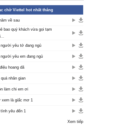
c chờ Viettel hot nhất tháng
năm về sau
ê bao quý khách vừa gọi tạm
...
 người yêu tớ đang ngủ
 người yêu em đang ngủ
điệu hoang dã
 quá nhân gian
n làm chi em ơi
 xem là giấc mơ 1
 tình yêu đến 1
Xem tiếp