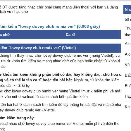
 ĐT được tặng nhạc chờ phải cùng mạng điện thoại với bạn và đang
Nhạ
dịch vụ nhạc chờ
50 
tìm kiếm "lovey dovey club remix ver" (0.003 giây)
Thu
c chờ
Ca sĩ
thời
Alo
iếm "lovey dovey club remix ver" (Viettel)
Alo
hông tìm thấy nhạc chờ lovey dovey club remix ver (mạng Viettel), vui
 tra từ khóa tìm kiếm và mạng nhạc chờ của bạn hoặc nhập từ khóa tì
Vũ 
hác
ừ khóa tìm kiếm không phân biệt có dấu hay không dấu, chữ hoa c
Bất
 và có thể là tên ca sĩ hoặc tên bài hát.
Ngoài ra, từ khóa tìm kiếm
hiều dài >=
2 kí tự
Buồ
ạc chờ lovey dovey club remix ver mạng Viettel Imuzik miễn phí về má
Hãy
lick vào nút download từ danh sách kết quả tìm kiếm.
 tên bài hát ở danh sách tìm kiếm để lấy thông tin cài đặt và mã số nhạ
Khi
ey dovey club remix ver - Viettel.
tìm kiếm trang này
:
load nhạc chờ lovey dovey club remix ver Viettel miễn phí về điện tho
ính;