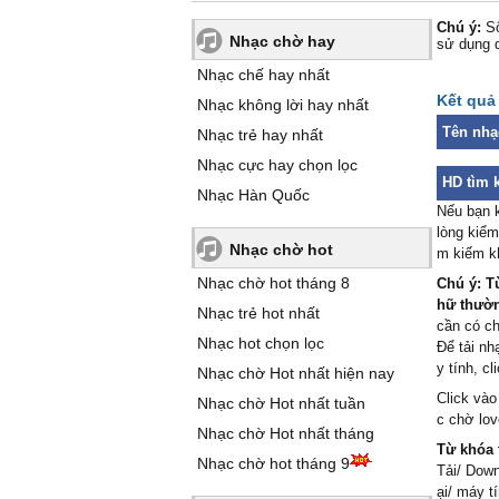
Chú ý:
Số
Nhạc chờ hay
sử dụng 
Nhạc chế hay nhất
Kết quả 
Nhạc không lời hay nhất
Tên nhạ
Nhạc trẻ hay nhất
Nhạc cực hay chọn lọc
HD tìm k
Nhạc Hàn Quốc
Nếu bạn k
lòng kiểm
Nhạc chờ hot
m kiếm k
Nhạc chờ hot tháng 8
Chú ý: T
hữ thường
Nhạc trẻ hot nhất
cần có c
Nhạc hot chọn lọc
Để tải nh
y tính, c
Nhạc chờ Hot nhất hiện nay
Click vào
Nhạc chờ Hot nhất tuần
c chờ lov
Nhạc chờ Hot nhất tháng
Từ khóa 
Nhạc chờ hot tháng 9
Tải/ Down
ại/ máy t