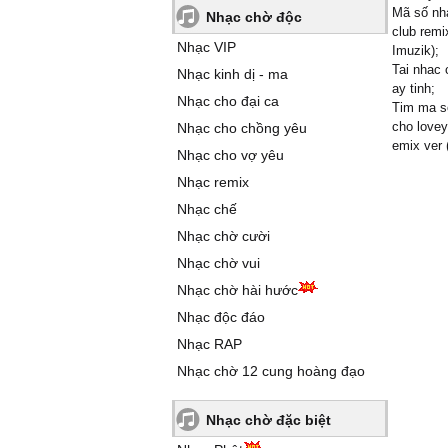
Mã số nhạ
Nhạc chờ độc
club remi
Nhạc VIP
Imuzik);
Tai nhac 
Nhạc kinh dị - ma
ay tinh;
Nhạc cho đại ca
Tim ma so
cho lovey
Nhạc cho chồng yêu
emix ver 
Nhạc cho vợ yêu
Nhạc remix
Nhạc chế
Nhạc chờ cười
Nhạc chờ vui
Nhạc chờ hài hước
Nhạc độc đáo
Nhạc RAP
Nhạc chờ 12 cung hoàng đạo
Nhạc chờ đặc biệt