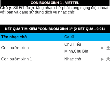
CON BUOM XINH 1 - VIETTEL
Chú ý:
Số ĐT được tặng nhạc chờ phải cùng mạng điện thoại
với bạn và đang sử dụng dịch vụ nhạc chờ
KẾT QUẢ TÌM KIẾM "CON BUOM XINH 1" (2 KẾT QUẢ - 0.011
Tên nhạc chờ
Ca sĩ
GIÂY)
Chu Hiểu
Con bướm xinh
Minh,Chu Bin
Con bướm xinh 1
Nhạc chờ