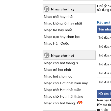
Chú ý:
Số
Nhạc chờ hay
sử dụng 
Nhạc chế hay nhất
Kết quả 
Nhạc không lời hay nhất
Tên nhạ
Nhạc trẻ hay nhất
Nhạc cực hay chọn lọc
Trò đùa 
Nhạc Hàn Quốc
Trò đùa 
Nhạc chờ hot
Trò đùa 
Nhạc chờ hot tháng 8
Trò đùa 
Nhạc trẻ hot nhất
Trò đùa 
Nhạc hot chọn lọc
Trò đùa 
Nhạc chờ Hot nhất hiện nay
Nhạc chờ Hot nhất tuần
HD tìm 
Nhạc chờ Hot nhất tháng
Nếu bạn k
Nhạc chờ hot tháng 9
iểm tra t
m khác