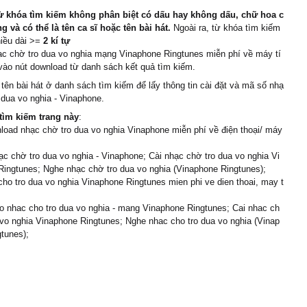
ừ khóa tìm kiếm không phân biệt có dấu hay không dấu, chữ hoa c
 và có thể là tên ca sĩ hoặc tên bài hát.
Ngoài ra, từ khóa tìm kiếm
hiều dài >=
2 kí tự
ạc chờ tro dua vo nghia mạng Vinaphone Ringtunes miễn phí về máy tí
 vào nút download từ danh sách kết quả tìm kiếm.
 tên bài hát ở danh sách tìm kiếm để lấy thông tin cài đặt và mã số nhạ
 dua vo nghia - Vinaphone.
tìm kiếm trang này
:
load nhạc chờ tro dua vo nghia Vinaphone miễn phí về điện thoại/ máy
c chờ tro dua vo nghia - Vinaphone; Cài nhạc chờ tro dua vo nghia Vi
ingtunes; Nghe nhạc chờ tro dua vo nghia (Vinaphone Ringtunes);
cho tro dua vo nghia Vinaphone Ringtunes mien phi ve dien thoai, may t
 nhac cho tro dua vo nghia - mang Vinaphone Ringtunes; Cai nhac ch
 vo nghia Vinaphone Ringtunes; Nghe nhac cho tro dua vo nghia (Vinap
tunes);