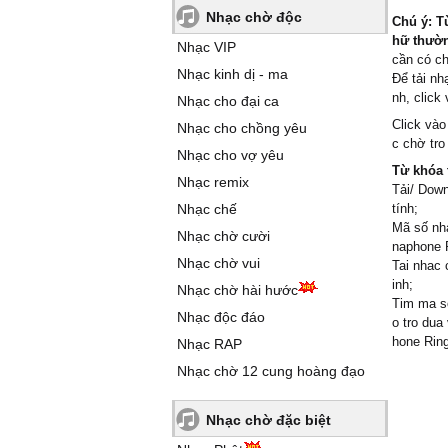
Nhạc chờ độc
Chú ý: T
hữ thường
Nhạc VIP
cần có c
Nhạc kinh dị - ma
Để tải nh
nh, click
Nhạc cho đại ca
Click vào
Nhạc cho chồng yêu
c chờ tro
Nhạc cho vợ yêu
Từ khóa 
Nhạc remix
Tải/ Down
Nhạc chế
tính;
Mã số nhạ
Nhạc chờ cười
naphone R
Nhạc chờ vui
Tai nhac 
inh;
Nhạc chờ hài hước
Tim ma so
Nhạc độc đáo
o tro dua
hone Ring
Nhạc RAP
Nhạc chờ 12 cung hoàng đạo
Nhạc chờ đặc biệt