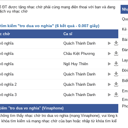
 ĐT được tặng nhạc chờ phải cùng mạng điện thoại với bạn và đang
Nhạ
dịch vụ nhạc chờ
Qua
tìm kiếm "tro dua vo nghia" (6 kết quả - 0.007 giây)
Kẻ 
c chờ
Ca sĩ
Bài
vô nghĩa
Quách Thành Danh
Đám
vô nghĩa
Châu Kiệt Phương
Lạy
vô nghĩa
Ngô Huy Thiên
Đời
vô nghĩa
Quách Thành Danh
Biế
vô nghĩa 2
Quách Thành Danh
Em 
vô nghĩa 3
Quách Thành Danh
Em 
Phơ
kiếm "tro dua vo nghia" (Vinaphone)
hông tìm thấy nhạc chờ tro dua vo nghia (mạng Vinaphone), vui lòng k
ừ khóa tìm kiếm và mạng nhạc chờ của bạn hoặc nhập từ khóa tìm kiế