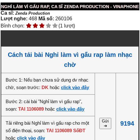
NGHỈ LÀM VÌ GẤU RAP, CA SĨ ZENDA PRODUCTION - VINAPHONE
Ca sĩ:
Zenda Production
Lượt nghe:
468
Mã số:
260106
Bình chọn:
(1 lượt)
Cách tải bài Nghỉ làm vì gấu rap làm nhạc
chờ
Bước 1: Nếu bạn chưa sử dụng dv nhạc
chờ, soạn trước:
DK
hoặc
click vào đây
Bước 2: cài bài "Nghỉ làm vì gấu rap",
soạn:
TAI 1106089
hoặc
click vào đây
Gửi
9194
Tải riêng bài Nghỉ làm vì gấu rap cho một
➔
số điện thoại, soạn:
TAI 1106089 SốĐT
hoặc
click vào đây