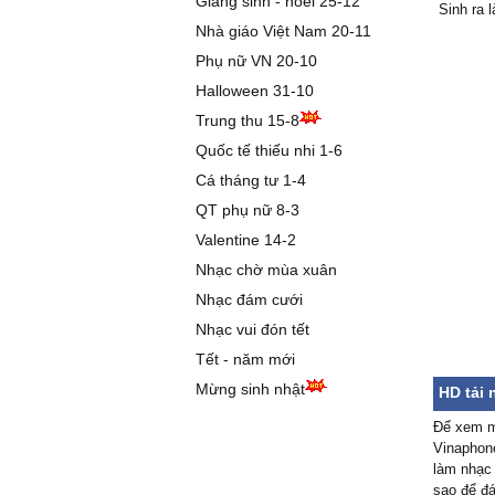
Giáng sinh - noel 25-12
Sinh ra 
ta
Nhà giáo Việt Nam 20-11
Chẳng hi
Phụ nữ VN 20-10
hạnh ph
Halloween 31-10
Hờn ghe
Trung thu 15-8
lần thôi 
Dù cho 
Quốc tế thiếu nhi 1-6
nuốt đắ
Cá tháng tư 1-4
Thì em 
QT phụ nữ 8-3
người ta
Valentine 14-2
Dù cho 
là gì củ
Nhạc chờ mùa xuân
Em đi yê
Nhạc đám cưới
ra là để
Nhạc vui đón tết
Tết - năm mới
Mừng sinh nhật
HD tải 
Để xem m
Vinaphone
làm nhạc 
sao để đá