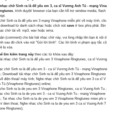
nhạc chờ Sinh ra là để yêu em 3, ca sĩ Vương Anh Tú - mạng Vina
ingtunes
, trình duyệt/ browser của bạn cần hỗ trợ window media, flash
ipt.
chờ Sinh ra là để yêu em 3 mạng Vinaphone miễn phí về máy tính, clic
 download từ danh sách nhạc hoặc click nút
save
ở box phía phải. Địn
hạc chờ tải về: mp3, wav hoặc wma.
uận (comment) cho bài hát nhạc chờ này, vui lòng nhập tên bạn & nội d
ình sau đó click vào nút "Gửi lời bình". Các lời bình vi phạm quy tắc cộ
ẽ bị xóa.
hể tìm kiếm trang này
theo các từ khóa sau đây:
cài nhạc chờ Sinh ra là để yêu em 3 Vinaphone Ringtunes, ca sĩ Vương
ạc chờ Sinh ra là để yêu em 3 - ca sĩ Vương Anh Tú - mạng Vinaphone
; Download/ tải nhạc chờ Sinh ra là để yêu em 3 Vinaphone Ringtunes
về điện thoại/ máy tính; Nghe nhạc chờ Sinh ra là để yêu em 3 ca sĩ V
Tú (Vinaphone Ringtunes) online;
cho Sinh ra la de yeu em 3 Vinaphone Ringtunes, ca si Vuong Anh Tu ;
c cho Sinh ra la de yeu em 3 - ca si Vuong Anh Tu - mang Vinaphone
; Tai nhac cho Sinh ra la de yeu em 3 Vinaphone Ringtunes mien phi v
h/ dien thoai; Nghe nhac cho Sinh ra la de yeu em 3 ca si Vuong Anh T
one Ringtunes);