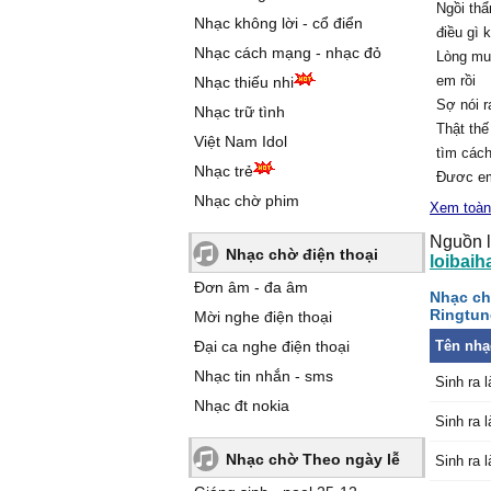
Ngồi thẩ
Nhạc không lời - cổ điển
điều gì 
Nhạc cách mạng - nhạc đỏ
Lòng muố
em rồi
Nhạc thiếu nhi
Sợ nói r
Nhạc trữ tình
Thật thế
Việt Nam Idol
tìm cách
Nhạc trẻ
Được em 
Nhạc chờ phim
mơ thôi
Xem toàn
(Em yêu 
Nguồn l
Dù cho 
Nhạc chờ điện thoại
loibaih
nuốt đắ
Đơn âm - đa âm
Nhạc ch
Thì em 
Ringtun
Mời nghe điện thoại
người ta
Đại ca nghe điện thoại
Tên nhạ
Dù cho 
là gì củ
Nhạc tin nhắn - sms
Sinh ra 
Em đi yê
Nhạc đt nokia
ra là để
Sinh ra 
Rồi thời
Nhạc chờ Theo ngày lễ
Sinh ra 
không x
Em cũng