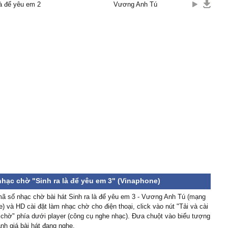
là để yêu em 2
Vương Anh Tú
ểu anh lúc ấy sẽ thấy
úc hay
n vì không được em 1
để ý tới.
anh cố gắng, ngậm cay
ng
vẫn sẽ mãi thuộc về
anh bước qua, cũng chả
a em
u người ta, còn anh sinh
 yêu em...
nhạc chờ "Sinh ra là để yêu em 3" (Vinaphone)
ã số nhạc chờ bài hát Sinh ra là để yêu em 3 - Vương Anh Tú (mạng
) và HD cài đặt làm nhạc chờ cho điện thoại, click vào nút "Tải và cài
chờ" phía dưới player (công cụ nghe nhạc). Đưa chuột vào biểu tượng
nh giá bài hát đang nghe.