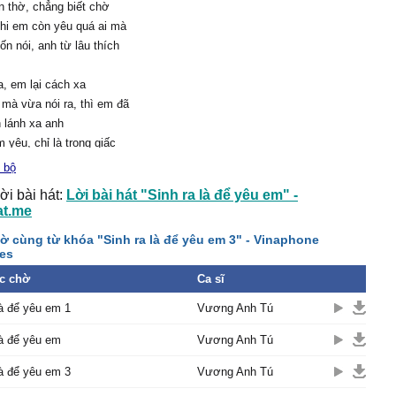
n thờ, chẳng biết chờ
khi em còn yêu quá ai mà
n nói, anh từ lâu thích
a, em lại cách xa
 mà vừa nói ra, thì em đã
 lánh xa anh
yêu, chỉ là trong giấc
 bộ
ơi, em biết để hiểu cho)
ời bài hát:
Lời bài hát "Sinh ra là để yêu em" -
anh cố gắng, ngậm cay
at.me
ng
ờ cùng từ khóa "Sinh ra là để yêu em 3" - Vinaphone
vẫn sẽ mãi thuộc về
es
c chờ
anh bước qua, cũng chả
Ca sĩ
a em
là để yêu em 1
Vương Anh Tú
u người ta, còn anh sinh
 yêu em...
là để yêu em
Vương Anh Tú
 gian trôi qua, một ngày
là để yêu em 3
Vương Anh Tú
a
 đã đi quá xa cùng người