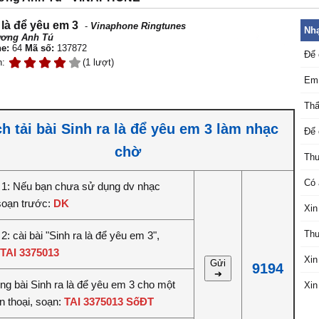
 là để yêu em 3
-
Vinaphone Ringtunes
Nhạ
ơng Anh Tú
e:
64
Mã số:
137872
Để 
n:
(1 lượt)
Em 
Thấ
h tải bài Sinh ra là để yêu em 3 làm nhạc
Để 
chờ
Thư
Có 
1: Nếu bạn chưa sử dụng dv nhạc
soạn trước:
DK
Xin
Thư
: cài bài "Sinh ra là để yêu em 3",
TAI 3375013
Xin
Gửi
9194
➔
êng bài Sinh ra là để yêu em 3 cho một
Xin
n thoại, soạn:
TAI 3375013 SốĐT