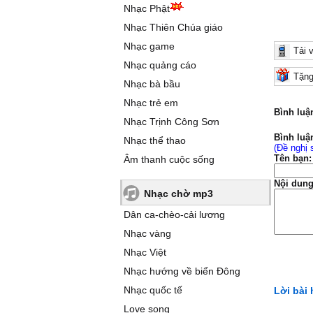
Nhạc Phật
Nhạc Thiên Chúa giáo
Nhạc game
Tải 
Nhạc quảng cáo
Tặng
Nhạc bà bầu
Nhạc trẻ em
Bình luậ
Nhạc Trịnh Công Sơn
Bình luậ
Nhạc thể thao
(Đề nghị 
Tên bạn:
Âm thanh cuộc sống
Nội dung
Nhạc chờ mp3
Dân ca-chèo-cải lương
Nhạc vàng
Nhạc Việt
Nhạc hướng về biển Đông
Nhạc quốc tế
Lời bài 
Love song