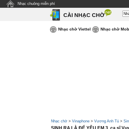
Nhạc chuông miễn phí
CÀI NHẠC CHỜ
Nhạc chờ Viettel
Nhạc chờ Mob
Nhạc chờ
>
Vinaphone
>
Vương Anh Tú
>
Sin
SINH RA LÀ ĐỂ YÊU EM 3, ca sĩ V