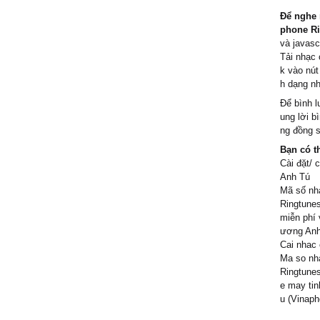
Để nghe 
phone R
và javascr
Tải nhạc 
k vào nút
h dạng n
Để bình l
ung lời b
ng đồng s
Bạn có t
Cài đặt/ 
Anh Tú
Mã số nh
Ringtunes
miễn phí 
ương Anh 
Cai nhac 
Ma so nha
Ringtunes
e may tin
u (Vinaph