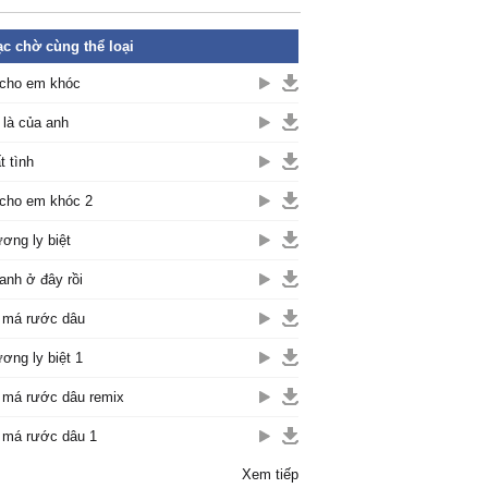
c chờ cùng thể loại
cho em khóc
là của anh
t tình
cho em khóc 2
ơng ly biệt
anh ở đây rồi
 má rước dâu
ơng ly biệt 1
 má rước dâu remix
 má rước dâu 1
Xem tiếp