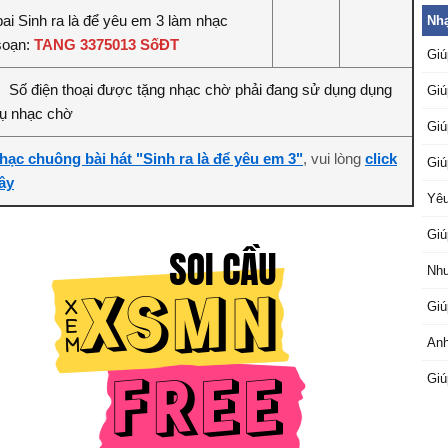
bai Sinh ra là để yêu em 3 làm nhạc
Nh
soạn:
TANG 3375013 SốĐT
Giú
Số điện thoại được tặng nhạc chờ phải đang sử dụng dụng
:
Giú
vụ nhạc chờ
Giú
hạc chuông bài hát "Sinh ra là để yêu em 3"
, vui lòng
click
Giú
ây
Yêu
Giú
Như
Giú
Anh
Giú