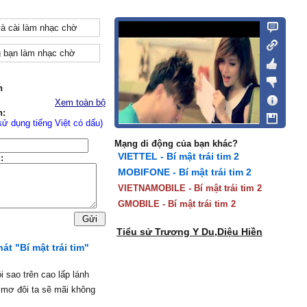
và cài làm nhạc chờ
 bạn làm nhạc chờ
n
Xem toàn bộ
n:
sử dụng tiếng Việt có dấu)
Mạng di động của bạn khác?
VIETTEL - Bí mật trái tim 2
:
MOBIFONE - Bí mật trái tim 2
VIETNAMOBILE - Bí mật trái tim 2
GMOBILE - Bí mật trái tim 2
Tiểu sử Trương Y Du,Diệu Hiền
hát "Bí mật trái tim"
i sao trên cao lấp lánh
mơ đôi ta sẽ mãi không