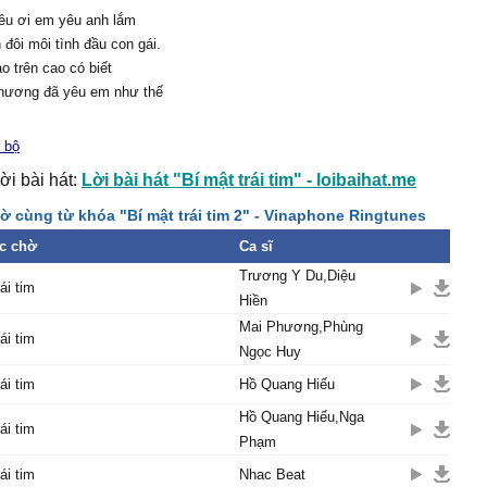
êu ơi em yêu anh lắm
n đôi môi tình đầu con gái.
ao trên cao có biết
thương đã yêu em như thế
ao em yêu không biết
 bộ
tim anh rơi lệ.
ời bài hát:
Lời bài hát "Bí mật trái tim" - loibaihat.me
i với anh yêu mình anh
ới anh yêu thật nhiều
ờ cùng từ khóa "Bí mật trái tim 2" - Vinaphone Ringtunes
 với anh yêu làm sao
c chờ
Ca sĩ
n gái không dám nói đâu.
Trương Y Du,Diệu
i với em yêu mình em
ái tim
Hiền
ới em yêu thật nhiều
Mai Phương,Phùng
 với em yêu làm sao
ái tim
Ngọc Huy
nh câm nín dám đâu ngỏ
ái tim
Hồ Quang Hiếu
Hồ Quang Hiếu,Nga
ái tim
Phạm
ái tim
Nhac Beat