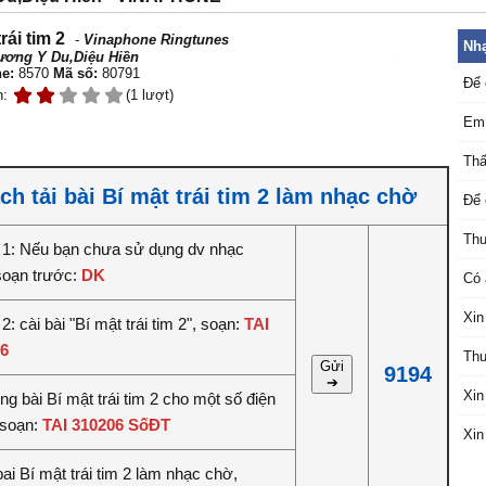
rái tim 2
-
Vinaphone Ringtunes
Nhạ
ương Y Du,Diệu Hiền
e:
8570
Mã số:
80791
Để 
n:
(1 lượt)
Em 
Thấ
ch tải bài Bí mật trái tim 2 làm nhạc chờ
Để 
Thư
1: Nếu bạn chưa sử dụng dv nhạc
soạn trước:
DK
Có 
Xin
: cài bài "Bí mật trái tim 2", soạn:
TAI
6
Thư
Gửi
9194
➔
Xin
êng bài Bí mật trái tim 2 cho một số điện
 soạn:
TAI 310206 SốĐT
Xin
ai Bí mật trái tim 2 làm nhạc chờ,