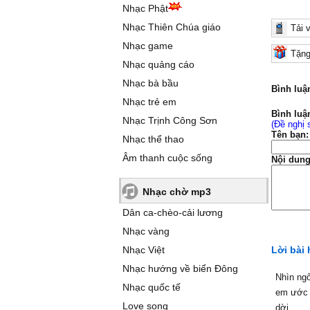
Nhạc Phật
Nhạc Thiên Chúa giáo
Tải 
Nhạc game
Tặng
Nhạc quảng cáo
Nhạc bà bầu
Bình luậ
Nhạc trẻ em
Bình luậ
Nhạc Trịnh Công Sơn
(Đề nghị 
Tên bạn:
Nhạc thể thao
Âm thanh cuộc sống
Nội dung
Nhạc chờ mp3
Dân ca-chèo-cải lương
Nhạc vàng
Nhạc Việt
Lời bài 
Nhạc hướng về biển Đông
Nhìn ngô
Nhạc quốc tế
em ước 
Love song
dời.