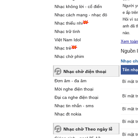
Người y
Nhạc không lời - cổ điển
e ấp trê
Nhạc cách mạng - nhạc đỏ
Hỏi vì s
Nhạc thiếu nhi
anh đã 
Nhạc trữ tình
nào.
Việt Nam Idol
Mà tại s
Xem toàn
cho trái 
Nhạc trẻ
Nguồn l
Muốn nó
Nhạc chờ phim
Sẽ nói v
Nhạc ch
Biết nói
Tên nhạ
Nhạc chờ điện thoại
em là co
Muốn nó
Đơn âm - đa âm
Bí mật tr
Sẽ nói v
Mời nghe điện thoại
Biết nói
Bí mật tr
Đại ca nghe điện thoại
Thôi đà
Nhạc tin nhắn - sms
lời.
Bí mật tr
Nhạc đt nokia
Bí mật tr
Nhạc chờ Theo ngày lễ
Bí mật tr