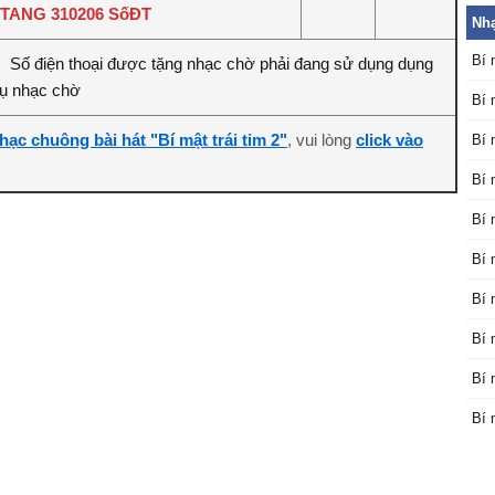
TANG 310206 SốĐT
Nhạ
Bí 
Số điện thoại được tặng nhạc chờ phải đang sử dụng dụng
:
vụ nhạc chờ
Bí 
hạc chuông bài hát "Bí mật trái tim 2"
, vui lòng
click vào
Bí 
Bí 
Bí 
Bí 
Bí 
Bí 
Bí 
Bí 