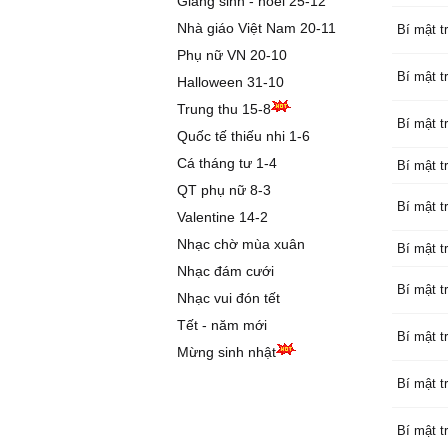
Giáng sinh - noel 25-12
Nhà giáo Việt Nam 20-11
Bí mật tr
Phụ nữ VN 20-10
Bí mật tr
Halloween 31-10
Trung thu 15-8
Bí mật tr
Quốc tế thiếu nhi 1-6
Cá tháng tư 1-4
Bí mật tr
QT phụ nữ 8-3
Bí mật tr
Valentine 14-2
Nhạc chờ mùa xuân
Bí mật tr
Nhạc đám cưới
Bí mật tr
Nhạc vui đón tết
Tết - năm mới
Bí mật tr
Mừng sinh nhật
Bí mật tr
Bí mật tr