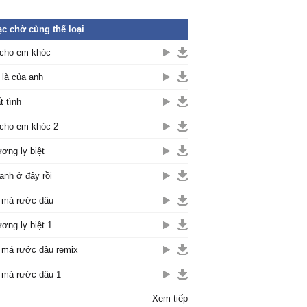
c chờ cùng thể loại
cho em khóc
là của anh
t tình
cho em khóc 2
ơng ly biệt
anh ở đây rồi
 má rước dâu
ơng ly biệt 1
 má rước dâu remix
 má rước dâu 1
Xem tiếp