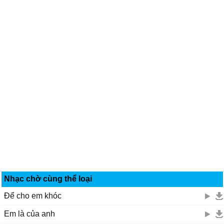
Nhạc chờ cùng thể loại
Để cho em khóc
Em là của anh