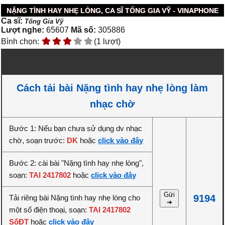
NẶNG TÌNH HAY NHẸ LÒNG, CA SĨ TỐNG GIA VỸ - VINAPHONE
Ca sĩ:
Tống Gia Vỹ
Lượt nghe:
65607
Mã số:
305886
Bình chọn:
(1 lượt)
Cách tải bài Nặng tình hay nhẹ lòng làm
nhạc chờ
Bước 1: Nếu bạn chưa sử dụng dv nhạc
chờ, soạn trước:
DK
hoặc
click vào đây
Bước 2: cài bài "Nặng tình hay nhẹ lòng",
soạn:
TAI 2417802
hoặc
click vào đây
Gửi
9194
Tải riêng bài Nặng tình hay nhẹ lòng cho
➔
một số điện thoại, soạn:
TAI 2417802
SốĐT
hoặc
click vào đây