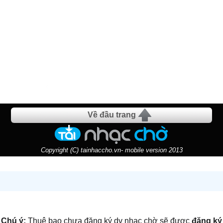
Về đầu trang
Copyright (C) tainhaccho.vn- mobile version 2013
Chú ý:
Thuê bao chưa đăng ký dv nhạc chờ sẽ được
đăng ký