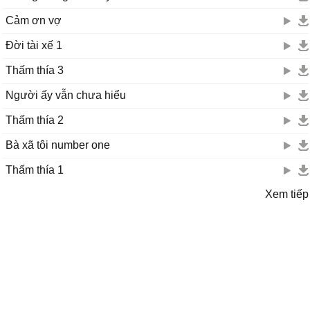
Cảm ơn vợ
Đời tài xế 1
Thấm thía 3
Người ấy vẫn chưa hiểu
Thấm thía 2
Bà xã tôi number one
Thấm thía 1
Xem tiếp