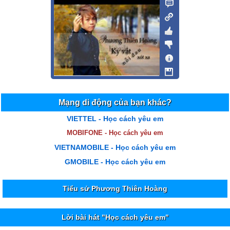
Mạng di động của bạn khác?
VIETTEL - Học cách yêu em
MOBIFONE - Học cách yêu em
VIETNAMOBILE - Học cách yêu em
GMOBILE - Học cách yêu em
Tiểu sử Phương Thiên Hoàng
Lời bài hát "Học cách yêu em"