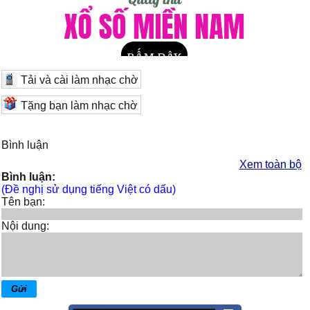
Tải và cài làm nhạc chờ
Tặng bạn làm nhạc chờ
Bình luận
Xem toàn bộ
Bình luận:
(Đề nghị sử dụng tiếng Việt có dấu)
Tên bạn:
Nội dung: