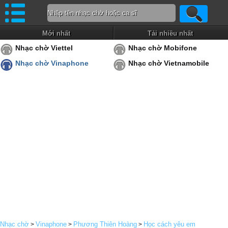
Mới nhất
Tải nhiều nhất
Nhạc chờ Viettel
Nhạc chờ Mobifone
Nhạc chờ Vinaphone
Nhạc chờ Vietnamobile
Nhạc chờ
Vinaphone
Phương Thiên Hoàng
Học cách yêu em
>
>
>