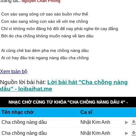
Sáng tác:
Nguyên Chấn Phong
Con sáo sang sông cớ sao sáo buồn như thế
Con sáo sang sông con sáo về với mẹ chồng
Chỉ vì không môn đăng hộ đối để nay phải nghe lời cay đắng
Bởi do cha chồng không muốn nàng về làm dâu
Ai cũng chê bai dèm pha mẹ chồng nàng dâu
Ai có hay đâu trái ngang nàng dâu cha chồng
Chén cơm chứa chan dòng nước mắt
Xem toàn bộ
Tủi thân biết ai cùng chia sớt
Nhớ sao quê nghèo con sáo khóc thầm từng đêm
Nguồn lời bài hát:
Lời bài hát "Cha chồng nàng
dâu" - loibaihat.me
ĐK:
Nàng dâu cha chồng con sáo trách phận mình ơi
NHẠC CHỜ CÙNG TỪ KHÓA "CHA CHỒNG NÀNG DÂU 4" -
Buồn đâu đắng cay nào ai hiểu cho nỗi lòng
Tên nhạc chờ
Ca sĩ
VINAPHONE RINGTUNES
Người đời nhìn vô chỉ thấy sáo cười mà thôi
Cha chồng nàng dâu
Nhật Kim Anh
Nào ai thấy đâu nước mắt sáo khi đêm về
Cha chồng nàng dâu
Nhật Kim Anh