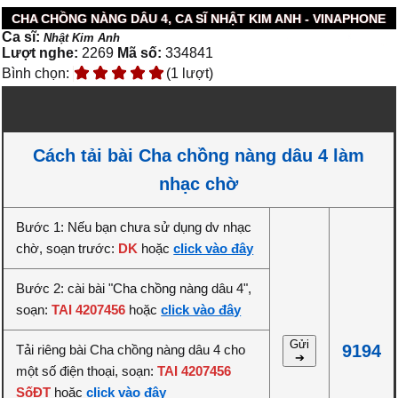
CHA CHỒNG NÀNG DÂU 4, CA SĨ NHẬT KIM ANH - VINAPHONE
Ca sĩ:
Nhật Kim Anh
Lượt nghe:
2269
Mã số:
334841
Bình chọn:
(1 lượt)
Cách tải bài Cha chồng nàng dâu 4 làm
nhạc chờ
Bước 1: Nếu bạn chưa sử dụng dv nhạc
chờ, soạn trước:
DK
hoặc
click vào đây
Bước 2: cài bài "Cha chồng nàng dâu 4",
soạn:
TAI 4207456
hoặc
click vào đây
Gửi
9194
Tải riêng bài Cha chồng nàng dâu 4 cho
➔
một số điện thoại, soạn:
TAI 4207456
SốĐT
hoặc
click vào đây