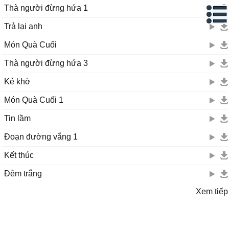
Đời ai cũng mơ giàu sang có đâu vui gì
Thà người đừng hứa 1
Dù ngheo mồng tơ tình nghĩa gia đình đậm sâu
Trả lại anh
Đừng như con sáo khóc than nàng dâu cha chồng
Món Quà Cuối
Dù ngheo mồng tơ tình nghĩa gia đình đậm sâu
Thà người đừng hứa 3
Đừng như con sáo khóc than nàng dâu cha chồng
Kẻ khờ
Món Quà Cuối 1
Tin lầm
Đoạn đường vắng 1
Kết thúc
Đêm trắng
Xem tiếp