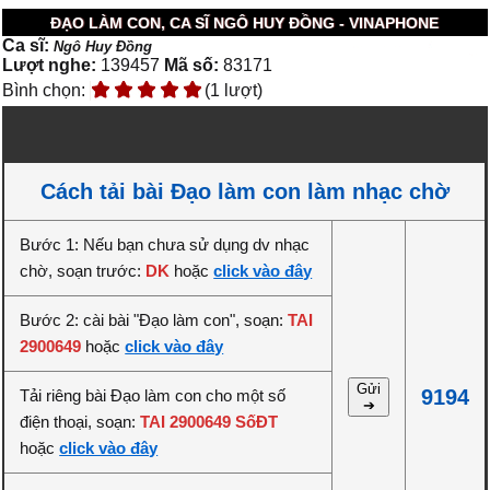
ĐẠO LÀM CON, CA SĨ NGÔ HUY ĐỒNG - VINAPHONE
Ca sĩ:
Ngô Huy Đồng
Lượt nghe:
139457
Mã số:
83171
Bình chọn:
(1 lượt)
Cách tải bài Đạo làm con làm nhạc chờ
Bước 1: Nếu bạn chưa sử dụng dv nhạc
chờ, soạn trước:
DK
hoặc
click vào đây
Bước 2: cài bài "Đạo làm con", soạn:
TAI
2900649
hoặc
click vào đây
Gửi
9194
Tải riêng bài Đạo làm con cho một số
➔
điện thoại, soạn:
TAI 2900649 SốĐT
hoặc
click vào đây