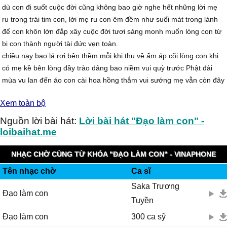
dù con đi suốt cuộc đời cũng không bao giờ nghe hết những lời mẹ
ru trong trái tim con, lời mẹ ru con êm đềm như suối mát trong lành
để con khôn lớn đắp xây cuộc đời tươi sáng monh muốn lòng con từ
bi con thành người tài đức vẹn toàn.
chiều nay bao lá rơi bên thềm mỗi khi thu về ấm áp cõi lòng con khi
có mẹ kề bên lòng đầy trào dâng bao niềm vui quỳ trước Phật đài
mùa vu lan đến áo con cài hoa hồng thắm vui sướng mẹ vẫn còn đây
hạnh phúc nào được mãi bên mẹ.
Xem toàn bộ
giờ đây mẹ hiền đã xa con rồi lòng con nức nở dâng trào nỗi đau
nghẹn ngào trời vào thu mùa vu lan đến con lại nhớ thương trên áo
Nguồn lời bài hát:
Lời bài hát "Đạo làm con" -
con thơ màu hoa trắng ghi lệ rơi sắc hoa u buồn khiến cho lòng con
loibaihat.me
tan nác nhói đau tim này trong lòng chín chiều ruột đau, nhớ hôm
nào bên mẹ cài hoa tươi thắm để vu lan này con đạ vắng mẹ mẹ ơi.
NHẠC CHỜ CÙNG TỪ KHÓA "ĐẠO LÀM CON" - VINAPHONE
đạo làm con xin người chớ nên hững hờ giờ mẹ vẫn còn đây ai
Tên nhạc chờ
Ca sĩ
RINGTUNES
thương nẹ lỡ mai muộn màng đừng chờ khi ngày mai mẹ mất ghj lời
Saka Trương
tiếc thương bia đá vô tri giờ đây có nghĩa gì đâu những ai còn mẹ xin
Đạo làm con
Tuyền
đừng đừng làm mẹ khóc khắp thế gian này không gì sánh bằng mẹ
đâu, hãy yêu thương mẹ khi mẹ còn trên dương thế vắng xa mẹ hiền
Đạo làm con
300 ca sỹ
bây giờ con phải mồ côi, mỗi vu lan về áo con cài bông hoa trắngsắc