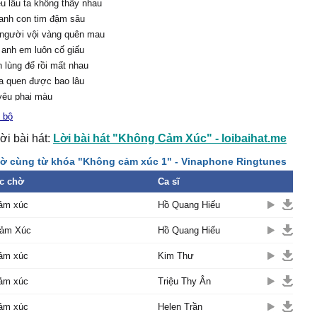
u lâu ta không thấy nhau
anh con tim đậm sâu
 người vội vàng quên mau
anh em luôn cố giấu
 lùng để rồi mất nhau
ta quen được bao lâu
 yêu phai màu
c cuôc tình này sẽ chấm
 bộ
ời bài hát:
Lời bài hát "Không Cảm Xúc" - loibaihat.me
 lại mình em thôi
 nhiêu tháng năm cuốn
ờ cùng từ khóa "Không cảm xúc 1" - Vinaphone Ringtunes
 trôi
c chờ
Ca sĩ
ẳng còn gì ngoài nước
ảm xúc
Hồ Quang Hiếu
 chi làm thêm đau cứ
Cảm Xúc
Hồ Quang Hiếu
khiến ta bớt đau
́ khó để quên được anh
ảm xúc
Kim Thư
ảm xúc
Triệu Thy Ân
 nôn nao,nhớ đến cồn cào
được anh em vui sao
ảm xúc
Helen Trần
 vẫn nhớ hoài khi con tim