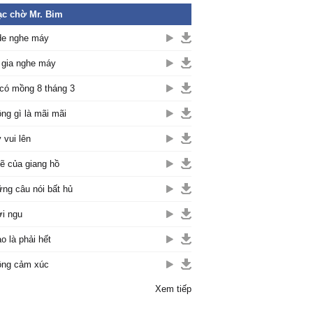
c chờ Mr. Bim
e nghe máy
 gia nghe máy
có mồng 8 tháng 3
ng gì là mãi mãi
 vui lên
lẽ của giang hồ
ng câu nói bất hủ
i ngu
o là phải hết
ng cảm xúc
Xem tiếp