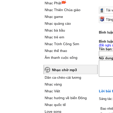
Nhạc Phật
Nhạc Thiên Chúa giáo
Tải 
Nhạc game
Tặng
Nhạc quảng cáo
Nhạc bà bầu
Bình luậ
Nhạc trẻ em
Bình luậ
Nhạc Trịnh Công Sơn
(Đề nghị 
Tên bạn:
Nhạc thể thao
Âm thanh cuộc sống
Nội dung
Nhạc chờ mp3
Dân ca-chèo-cải lương
Nhạc vàng
Nhạc Việt
Lời bài
Nhạc hướng về biển Đông
Sáng tác
Nhạc quốc tế
Bao nhiê
Love song