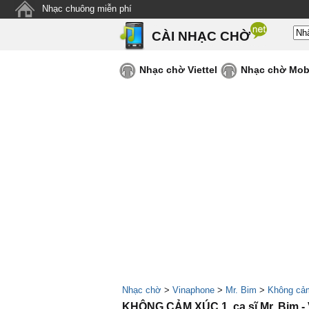
Nhạc chuông miễn phí
CÀI NHẠC CHỜ
Nhạc chờ Viettel
Nhạc chờ Mob
Nhạc chờ
>
Vinaphone
>
Mr. Bim
>
Không cả
KHÔNG CẢM XÚC 1, ca sĩ Mr. Bim 