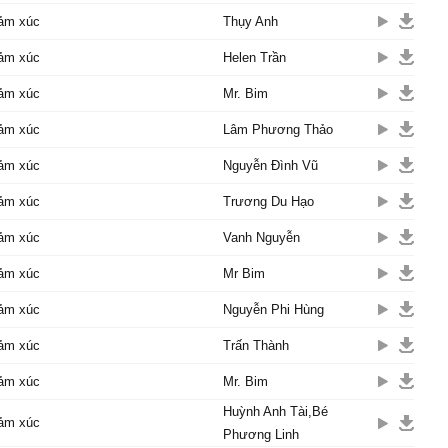
nhoài
ảm xúc
Thụy Anh
hàng ngày dài mong anh
ảm xúc
Helen Trần
n ta phải chia ly
ảm xúc
Mr. Bim
t làm gì,níu kéo được
ên lờ nhau thêm những
ảm xúc
Lâm Phương Thảo
ảm xúc
Nguyễn Đình Vũ
ẽ giúp được cho hai ta
̀ đợi,dứt khoát một
ảm xúc
Trương Du Hạo
g ai phải buồn
ảm xúc
Vanh Nguyễn
ảm xúc
Mr Bim
ảm xúc
Nguyễn Phi Hùng
ảm xúc
Trấn Thành
ảm xúc
Mr. Bim
Huỳnh Anh Tài,Bé
ảm xúc
Phương Linh