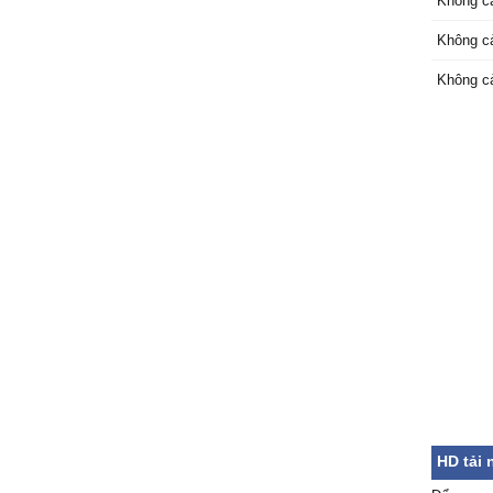
Không c
Không c
Không c
HD tải