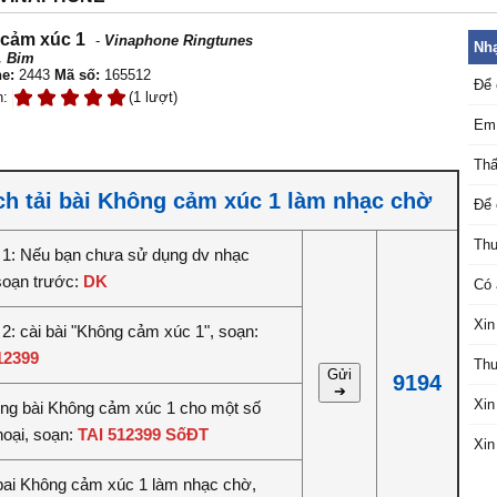
cảm xúc 1
-
Vinaphone Ringtunes
Nhạ
. Bim
e:
2443
Mã số:
165512
Để 
n:
(1 lượt)
Em 
Thấ
h tải bài Không cảm xúc 1 làm nhạc chờ
Để 
Thư
1: Nếu bạn chưa sử dụng dv nhạc
soạn trước:
DK
Có 
Xin
2: cài bài "Không cảm xúc 1", soạn:
12399
Thư
Gửi
9194
➔
Xin
iêng bài Không cảm xúc 1 cho một số
hoại, soạn:
TAI 512399 SốĐT
Xin
bai Không cảm xúc 1 làm nhạc chờ,