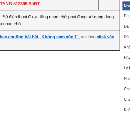
TANG 512399 SốĐT
Nhạ
Ped
Số điện thoại được tặng nhạc chờ phải đang sử dụng dụng
:
vụ nhạc chờ
Đại
hạc chuông bài hát "Không cảm xúc 1"
, vui lòng
click vào
Dù 
Khô
Hãy
Lý 
Nhữ
Chơ
Chà
Khô