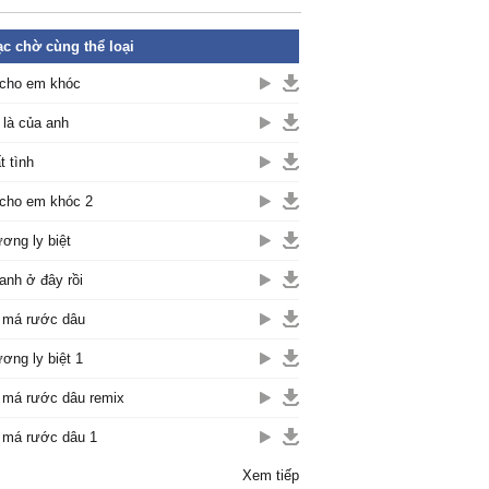
c chờ cùng thể loại
cho em khóc
là của anh
t tình
cho em khóc 2
ơng ly biệt
anh ở đây rồi
 má rước dâu
ơng ly biệt 1
 má rước dâu remix
 má rước dâu 1
Xem tiếp