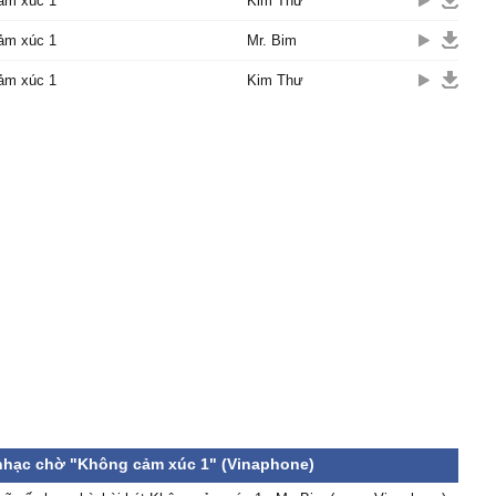
ảm xúc 1
Kim Thư
ảm xúc 1
Mr. Bim
ảm xúc 1
Kim Thư
 nhạc chờ "Không cảm xúc 1" (Vinaphone)