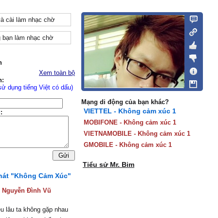
và cài làm nhạc chờ
 bạn làm nhạc chờ
n
Xem toàn bộ
n:
sử dụng tiếng Việt có dấu)
Mạng di động của bạn khác?
VIETTEL - Không cảm xúc 1
:
MOBIFONE - Không cảm xúc 1
VIETNAMOBILE - Không cảm xúc 1
GMOBILE - Không cảm xúc 1
Tiểu sử Mr. Bim
 hát "Không Cảm Xúc"
:
Nguyễn Đình Vũ
u lâu ta không gặp nhau