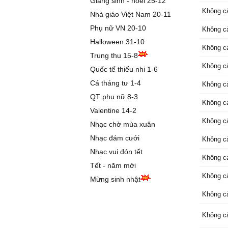
Giáng sinh - noel 25-12
em mệt 
Không c
Nhà giáo Việt Nam 20-11
Tháng t
Phụ nữ VN 20-10
Không c
trờ lại
Halloween 31-10
Nếu muố
Không c
Chấm hế
Trung thu 15-8
gì,ta n
Không c
Quốc tế thiếu nhi 1-6
phút
Cá tháng tư 1-4
Không c
Có lẽ s
QT phụ nữ 8-3
không chơ
Không c
Valentine 14-2
lời,khôn
Không c
Nhạc chờ mùa xuân
Nhạc đám cưới
Không c
Nhạc vui đón tết
Không c
Tết - năm mới
Không c
Mừng sinh nhật
Không c
Không c