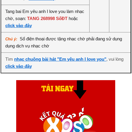
Tang bai Em yêu anh I love you làm nhạc
chờ, soạn:
TANG 268998 SốĐT
hoặc
click vào đây
Số điện thoại được tặng nhạc chờ phải đang sử dụng
Chú ý:
dụng dịch vụ nhạc chờ
Tìm
nhạc chuông bài hát "Em yêu anh I love you"
, vui lòng
click vào đây