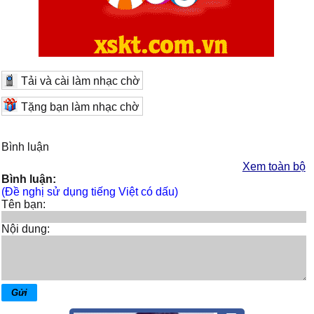
Tải và cài làm nhạc chờ
Tặng bạn làm nhạc chờ
Bình luận
Xem toàn bộ
Bình luận:
(Đề nghị sử dụng tiếng Việt có dấu)
Tên bạn:
Nội dung: