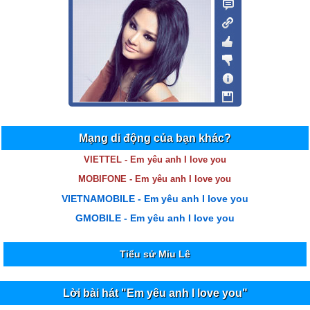
Mạng di động của bạn khác?
VIETTEL - Em yêu anh I love you
MOBIFONE - Em yêu anh I love you
VIETNAMOBILE - Em yêu anh I love you
GMOBILE - Em yêu anh I love you
Tiểu sử Miu Lê
Lời bài hát "Em yêu anh I love you"