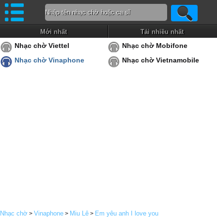
Mới nhất
Tải nhiều nhất
Nhạc chờ Viettel
Nhạc chờ Mobifone
Nhạc chờ Vinaphone
Nhạc chờ Vietnamobile
Nhạc chờ
Vinaphone
Miu Lê
Em yêu anh I love you
>
>
>