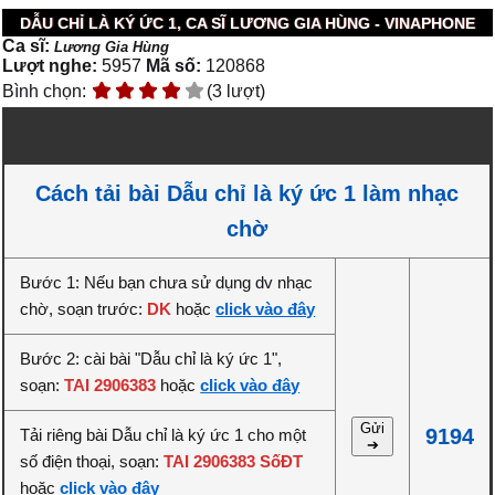
DẪU CHỈ LÀ KÝ ỨC 1, CA SĨ LƯƠNG GIA HÙNG - VINAPHONE
Ca sĩ:
Lương Gia Hùng
Lượt nghe:
5957
Mã số:
120868
Bình chọn:
(3 lượt)
Cách tải bài Dẫu chỉ là ký ức 1 làm nhạc
chờ
Bước 1: Nếu bạn chưa sử dụng dv nhạc
chờ, soạn trước:
DK
hoặc
click vào đây
Bước 2: cài bài "Dẫu chỉ là ký ức 1",
soạn:
TAI 2906383
hoặc
click vào đây
Gửi
9194
Tải riêng bài Dẫu chỉ là ký ức 1 cho một
➔
số điện thoại, soạn:
TAI 2906383 SốĐT
hoặc
click vào đây