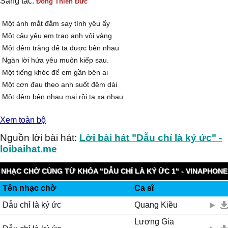
Sáng tác:
Đông Thiên Đức
Một ánh mắt đắm say tình yêu ấy
Một câu yêu em trao anh vội vàng
Một đêm trăng để ta được bên nhau
Ngàn lời hứa yêu muôn kiếp sau.
Một tiếng khóc để em gần bên ai
Một cơn đau theo anh suốt đêm dài
Một đêm bên nhau mai rồi ta xa nhau
Ngàn nỗi nhớ trong anh mang.
Xem toàn bộ
[ĐK:]
Vết dao đâm sâu vào tim cắt đôi cuộc tình người bước đi
Nguồn lời bài hát:
Lời bài hát "Dẫu chỉ là ký ức" -
Chẳng bận tâm chúng ta còn gì
loibaihat.me
Tình dễ phai vậy sao, tình yêu trong em thế sao
Ngàn lời hứa em dễ quên vậy sao?
NHẠC CHỜ CÙNG TỪ KHÓA "DẪU CHỈ LÀ KÝ ỨC 1" - VINAPHONE
Gấp Trăm Lần Đau lyrics on ChiaSeNhac.com
Tên nhạc chờ
Ca sĩ
RINGTUNES
Gi � tim anh đi người ơi để không phải nhìn người bước đi
Dẫu chỉ là ký ức
Quang Kiều
Đừng để anh sống trong mê mị
Thà chết cho người mình yêu còn hơn phải sống đau
Lương Gia