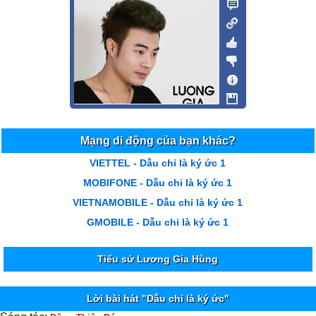
Mạng di động của bạn khác?
VIETTEL - Dẫu chỉ là ký ức 1
MOBIFONE - Dẫu chỉ là ký ức 1
VIETNAMOBILE - Dẫu chỉ là ký ức 1
GMOBILE - Dẫu chỉ là ký ức 1
Tiểu sử Lương Gia Hùng
Lời bài hát "Dẫu chỉ là ký ức"