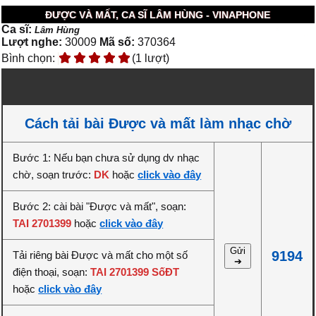
ĐƯỢC VÀ MẤT, CA SĨ LÂM HÙNG - VINAPHONE
Ca sĩ:
Lâm Hùng
Lượt nghe:
30009
Mã số:
370364
Bình chọn:
(1 lượt)
Cách tải bài Được và mất làm nhạc chờ
Bước 1: Nếu bạn chưa sử dụng dv nhạc
chờ, soạn trước:
DK
hoặc
click vào đây
Bước 2: cài bài "Được và mất", soạn:
TAI 2701399
hoặc
click vào đây
Gửi
9194
Tải riêng bài Được và mất cho một số
➔
điện thoại, soạn:
TAI 2701399 SốĐT
hoặc
click vào đây