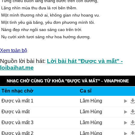
Từng chiều buồn lang thang bước trên con đường,
Lặng nhìn mùa thu đưa lá rơi bên thềm.
Một mình thương nhớ ai, không gian như hoang vu.
Một tình yêu giá băng, yêu đơn phương mình tôi.
Nàng đẹp như ngôi sao sáng cao trên trời.
Nụ cười xinh tươi sáng như hoa hướng dương.
Lạnh lùng em bước qua, muôn hoa tươi trông theo
Xem toàn bộ
Còn lại anh ngất ngây trong cơn mơ mình anh.
Một cuộc tình mà mình dành riêng cho em,
Nguồn lời bài hát:
Lời bài hát "Được và mất" -
Dù năm tháng trôi qua vẫn còn đây.
loibaihat.me
Biết yêu em, thương em, mong em trong trái tim,
Nhưng không thể nói lên anh yêu em.
NHẠC CHỜ CÙNG TỪ KHÓA "ĐƯỢC VÀ MẤT" - VINAPHONE
Hãy bước đi và đừng nghĩ suy,
Tên nhạc chờ
Ca sĩ
RINGTUNES
Dù cho em không cần anh nhưng anh vẫn cần em,
Được và mất 1
Lâm Hùng
Dù em ra đi thật xa, thật xa giấc mơ của anh.
Anh thầm giữ trong con tim bóng dáng của em.
Được và mất
Lâm Hùng
Sẽ mãi mơ về em, hỡi em.
Được và mất 3
Lâm Hùng
Tình yêu trong mơ của anh, anh thầm mong một lần,
Được ôm em trong vòng tay cùng nhau bước trên yêu thương,
Được và mất 2
Lâm Hùng