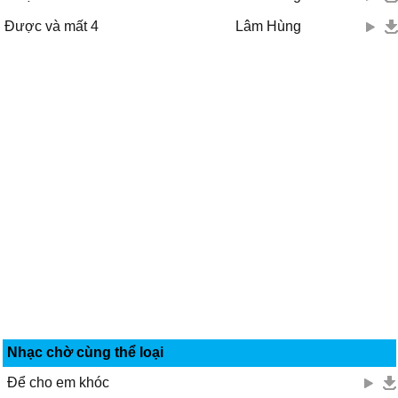
Cùng đắp xây mộng mơ,
Được và mất 4
Lâm Hùng
Mình sẽ mãi bên nhau.
Nhạc chờ cùng thể loại
Để cho em khóc