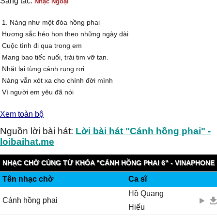
Sáng tác:
Nhạc Ngoại
1. Nàng như một đóa hồng phai
Hương sắc héo hon theo những ngày dài
Cuộc tình đi qua trong em
Mang bao tiếc nuối, trái tim vỡ tan.
Nhặt lại từng cánh rụng rơi
Nàng vẫn xót xa cho chính đời mình
Vì người em yêu đã nói
Dung nhan tuyệt vời nhất
Xem toàn bộ
Thế gian là em.
[ĐK:]
Nguồn lời bài hát:
Lời bài hát "Cánh hồng phai" -
Khi em như hoa nhạt màu
loibaihat.me
Anh quên khi ta có nhau
Những phút ân ái lần đầu
NHẠC CHỜ CÙNG TỪ KHÓA "CÁNH HỒNG PHAI 6" - VINAPHONE
Cho tim càng thêm nhói đau.
Tên nhạc chờ
Ca sĩ
RINGTUNES
Cánh hoa tàn
Hồ Quang
Dưới chân nàng
Cánh hồng phai
Hiếu
Là cả tuổi xuân rơi theo mối tình.