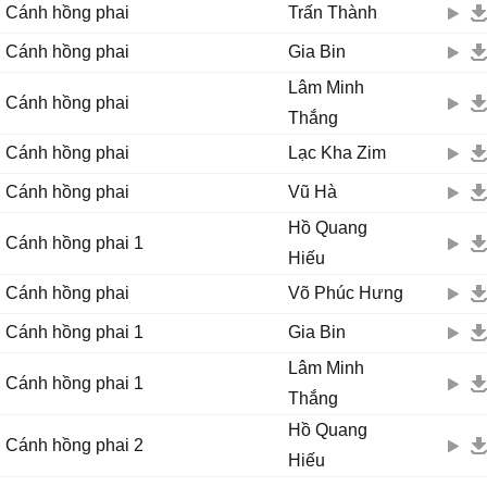
Sương rơi trên cánh lụa hồng
Cánh hồng phai
Trấn Thành
Hay nước mắt em ngóng trông
Cánh hồng phai
Gia Bin
Mong tình sẽ đến một lần
Bên em để thôi nhớ mong.
Lâm Minh
Cánh hồng phai
Cánh hoa tàn
Thắng
Dưới chân nàng
Cánh hồng phai
Lạc Kha Zim
Là cả tuổi xuân rơi theo
Mối tình nàng khóc cho mình.
Cánh hồng phai
Vũ Hà
2. Chẳng còn lại chút hồn nhiên
Hồ Quang
Ánh mắt của nàng chất chứa muộn phiền
Cánh hồng phai 1
Hiếu
Cuộc tình đi qua trong em
Cánh hồng phai
Võ Phúc Hưng
Mang bao tiếc nuối, trái tim vỡ tan.
Hẹn nhau nơi cuối cuộc đời
Cánh hồng phai 1
Gia Bin
Sẽ có với nhau giây phút tuyệt vời.
Lâm Minh
Mà đời đâu như trong mơ
Cánh hồng phai 1
Để lại bơ vơ, nỗi đau mình em.
Thắng
Hồ Quang
Cánh hồng phai 2
Hiếu