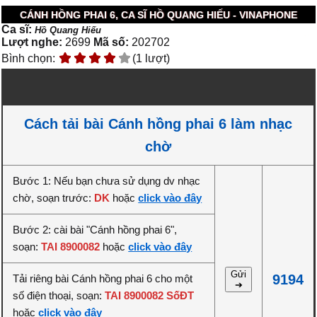
CÁNH HỒNG PHAI 6, CA SĨ HỒ QUANG HIẾU - VINAPHONE
Ca sĩ:
Hồ Quang Hiếu
Lượt nghe:
2699
Mã số:
202702
Bình chọn:
(1 lượt)
Cách tải bài Cánh hồng phai 6 làm nhạc
chờ
Bước 1: Nếu bạn chưa sử dụng dv nhạc
chờ, soạn trước:
DK
hoặc
click vào đây
Bước 2: cài bài "Cánh hồng phai 6",
soạn:
TAI 8900082
hoặc
click vào đây
Gửi
9194
Tải riêng bài Cánh hồng phai 6 cho một
➔
số điện thoại, soạn:
TAI 8900082 SốĐT
hoặc
click vào đây