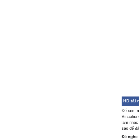
HD tải
Để xem m
Vinaphone
làm nhạc 
sao để đá
Để nghe 