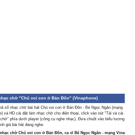
 nhạc chờ "Chú voi con ở Bản Đôn" (Vinaphone)
ã số nhạc chờ bài hát Chú voi con ở Bản Đôn - Bé Ngọc Ngân (mạng
) và HD cài đặt làm nhạc chờ cho điện thoại, click vào nút "Tải và cài
chờ" phía dưới player (công cụ nghe nhạc). Đưa chuột vào biểu tượng
nh giá bài hát đang nghe.
nhạc chờ Chú voi con ở Bản Đôn, ca sĩ Bé Ngọc Ngân - mạng Vina