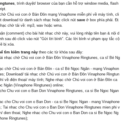
ingtunes
, trình duyệt/ browser của bạn cần hỗ trợ window media, flash
ipt.
chờ Chú voi con ở Bản Đôn mạng Vinaphone miễn phí về máy tính, cli
t download từ danh sách nhạc hoặc click nút
save
ở box phía phải. Đị
nhạc chờ tải về: mp3, wav hoặc wma.
uận (comment) cho bài hát nhạc chờ này, vui lòng nhập tên bạn & nội d
ình sau đó click vào nút "Gửi lời bình". Các lời bình vi phạm quy tắc cộ
ẽ bị xóa.
hể tìm kiếm trang này
theo các từ khóa sau đây:
cài nhạc chờ Chú voi con ở Bản Đôn Vinaphone Ringtunes, ca sĩ Bé Ng
ạc chờ Chú voi con ở Bản Đôn - ca sĩ Bé Ngọc Ngân - mạng Vinaphon
nes; Download/ tải nhạc chờ Chú voi con ở Bản Đôn Vinaphone Ringtun
hí về điện thoại/ máy tính; Nghe nhạc chờ Chú voi con ở Bản Đôn ca
c Ngân (Vinaphone Ringtunes) online;
 cho Chu voi con o Ban Don Vinaphone Ringtunes, ca si Be Ngoc Ngan
ac cho Chu voi con o Ban Don - ca si Be Ngoc Ngan - mang Vinaphone
; Tai nhac cho Chu voi con o Ban Don Vinaphone Ringtunes mien phi v
h/ dien thoai; Nghe nhac cho Chu voi con o Ban Don ca si Be Ngoc Ng
hone Ringtunes);