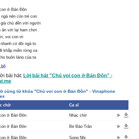
 con ở Bản Đôn
 ngà nên còn trẻ con
già chú đến với người
 ăn với lại ham chơi
ơi, voi con ơi
nhanh có đôi ngà to
đi khắp miền rừng xa
ho buôn làng của ta
con thật là khôn
 bộ
ếu nhi khắp vùng Bản
ời bài hát:
Lời bài hát "Chú voi con ở Bản Đôn" -
at.me
gù lúc lắc cái vòi
ờ cùng từ khóa "Chú voi con ở Bản Đôn" - Vinaphone
ng đưa theo nhịp chiêng
es
c chờ
ơi, voi con ơi
Ca sĩ
 nhanh có thân mình to
 con ở Bản Đôn
Nhạc chờ
ốn Tây Nguyên cần nhiều
 con ở Bản Đôn
Bé Bảo Trân
ng xây buôn làng đẹp
 con ở Bản Đôn
Song Nhi