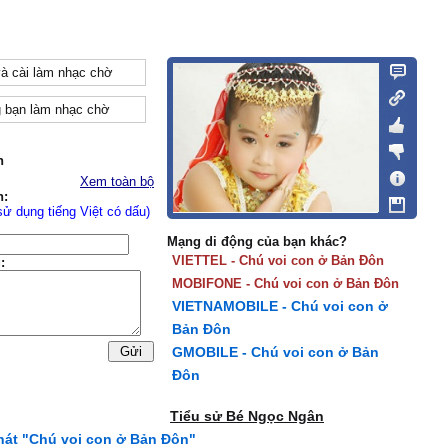
và cài làm nhạc chờ
 bạn làm nhạc chờ
n
Xem toàn bộ
n:
sử dụng tiếng Việt có dấu)
Mạng di động của bạn khác?
VIETTEL - Chú voi con ở Bản Đôn
:
MOBIFONE - Chú voi con ở Bản Đôn
VIETNAMOBILE - Chú voi con ở
Bản Đôn
GMOBILE - Chú voi con ở Bản
Đôn
Tiểu sử Bé Ngọc Ngân
 hát "Chú voi con ở Bản Đôn"