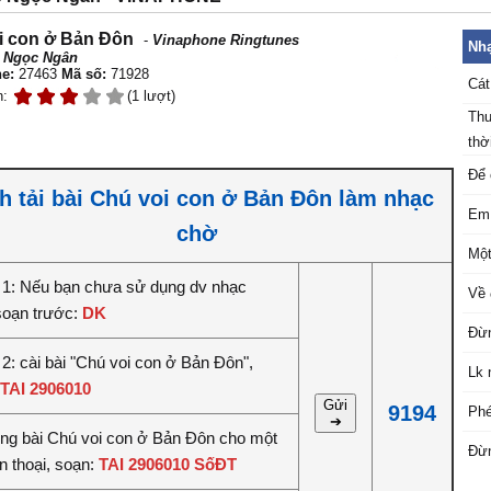
i con ở Bản Đôn
-
Vinaphone Ringtunes
Nhạ
 Ngọc Ngân
e:
27463
Mã số:
71928
Cát
n:
(1 lượt)
Thu
thời
Để 
h tải bài Chú voi con ở Bản Đôn làm nhạc
Em 
chờ
Một
1: Nếu bạn chưa sử dụng dv nhạc
Về 
soạn trước:
DK
Đừn
2: cài bài "Chú voi con ở Bản Đôn",
Lk 
TAI 2906010
Gửi
9194
Phé
➔
iêng bài Chú voi con ở Bản Đôn cho một
Đừn
n thoại, soạn:
TAI 2906010 SốĐT