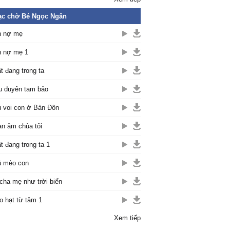
ạc chờ Bé Ngọc Ngân
n nợ mẹ
 nợ mẹ 1
t đang trong ta
 duyên tam bảo
 voi con ở Bản Đôn
n âm chùa tôi
t đang trong ta 1
 mèo con
cha mẹ như trời biển
o hạt từ tâm 1
Xem tiếp