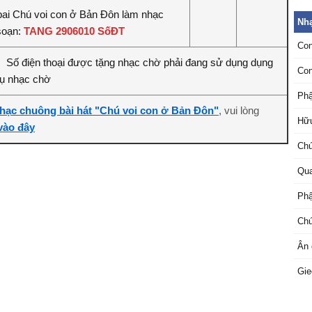
bai Chú voi con ở Bản Đôn làm nhạc
Nh
soạn:
TANG 2906010 SốĐT
Co
Số điện thoại được tặng nhạc chờ phải đang sử dụng dụng
:
Con
vụ nhạc chờ
Phậ
hạc chuông bài hát "Chú voi con ở Bản Đôn"
, vui lòng
Hữu
 vào đây
Chú
Qua
Phậ
Chú
Ân 
Gie