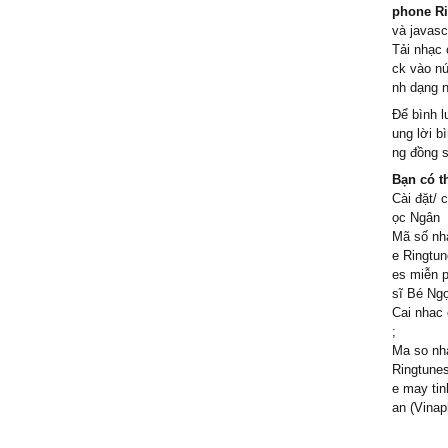
phone R
và javascr
Tải nhạc 
ck vào nú
nh dạng 
Để bình l
ung lời b
ng đồng s
Bạn có t
Cài đặt/ 
ọc Ngân
Mã số nh
e Ringtu
es miễn p
sĩ Bé Ngọ
Cai nhac
;
Ma so nh
Ringtunes
e may tin
an (Vinap