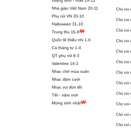
Giáng sinh - noel 25-12
tươi
Chú voi
Nhà giáo Việt Nam 20-11
Chú voi
Chưa có
Phụ nữ VN 20-10
Từ rừng 
Chú voi
Halloween 31-10
Vẫn ham
Chú voi
Trung thu 15-8
Voi con 
Mau lớn 
Quốc tế thiếu nhi 1-6
Chú voi
Có sức 
Cá tháng tư 1-4
Chú voi
Kéo gỗ c
QT phụ nữ 8-3
Chú voi 
Chú voi
Valentine 14-2
Quen thi
Đôn
Nhạc chờ mùa xuân
Chú voi
Đầu gật 
Nhạc đám cưới
Chú voi
Khéo đu
Nhạc vui đón tết
vui
Chú voi
Tết - năm mới
Voi con 
Mừng sinh nhật
Mau lớn
Chú voi 
Khắp ch
Chú voi
voi
Mau xuố
Chú voi 
tươi