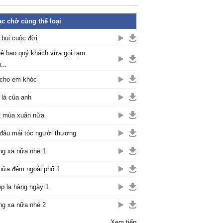
c chờ cùng thể loại
 bụi cuộc đời
ê bao quý khách vừa gọi tạm
...
cho em khóc
là của anh
 mùa xuân nữa
đâu mái tóc người thương
g xa nữa nhé 1
nửa đêm ngoài phố 1
p lạ hàng ngày 1
g xa nữa nhé 2
Xem tiếp