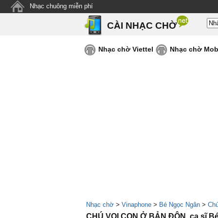
Nhạc chuông miễn phí
CÀI NHẠC CHỜ
Nhạc chờ Viettel
Nhạc chờ Mob
Nhạc chờ
>
Vinaphone
>
Bé Ngọc Ngân
>
Chú
CHÚ VOI CON Ở BẢN ĐÔN, ca sĩ B