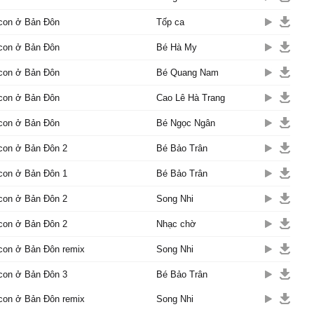
 con ở Bản Đôn
 con ở Bản Đôn
Tốp ca
 ngà nên còn trẻ con
già chú đến với người
 con ở Bản Đôn
Bé Hà My
 ăn với lại ham chơi
 con ở Bản Đôn
Bé Quang Nam
ơi, voi con ơi
nhanh có đôi ngà to
 con ở Bản Đôn
Cao Lê Hà Trang
đi khắp miền rừng xa
 con ở Bản Đôn
Bé Ngọc Ngân
ho buôn làng của ta
con thật là khôn
 con ở Bản Đôn 2
Bé Bảo Trân
ếu nhi khắp vùng Bản
 con ở Bản Đôn 1
Bé Bảo Trân
gù lúc lắc cái vòi
 con ở Bản Đôn 2
Song Nhi
ng đưa theo nhịp chiêng
 con ở Bản Đôn 2
Nhạc chờ
ơi, voi con ơi
 nhanh có thân mình to
con ở Bản Đôn remix
Song Nhi
ốn Tây Nguyên cần nhiều
 con ở Bản Đôn 3
Bé Bảo Trân
ng xây buôn làng đẹp
con ở Bản Đôn remix
Song Nhi