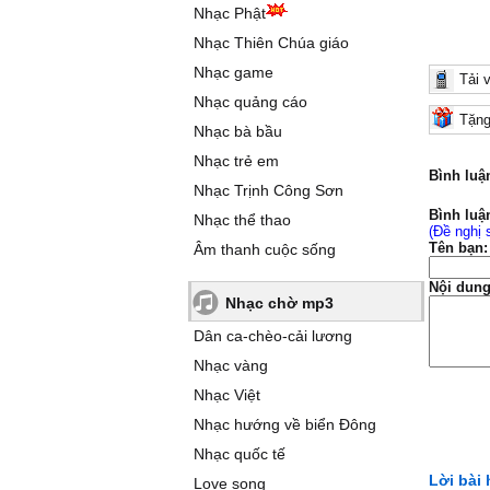
Nhạc Phật
Nhạc Thiên Chúa giáo
Nhạc game
Tải 
Nhạc quảng cáo
Tặng
Nhạc bà bầu
Nhạc trẻ em
Bình luậ
Nhạc Trịnh Công Sơn
Bình luậ
Nhạc thể thao
(Đề nghị 
Tên bạn:
Âm thanh cuộc sống
Nội dung
Nhạc chờ mp3
Dân ca-chèo-cải lương
Nhạc vàng
Nhạc Việt
Nhạc hướng về biển Đông
Nhạc quốc tế
Lời bài
Love song