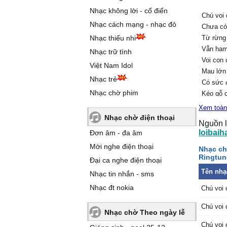
Nhạc không lời - cổ điển
Chú voi
Nhạc cách mạng - nhạc đỏ
Chưa có
Nhạc thiếu nhi
Từ rừng 
Vẫn ham
Nhạc trữ tình
Voi con 
Việt Nam Idol
Mau lớn 
Nhạc trẻ
Có sức 
Nhạc chờ phim
Kéo gỗ c
Chú voi 
Xem toàn
Quen thi
Nhạc chờ điện thoại
Nguồn l
Đôn
loibaih
Đơn âm - đa âm
Đầu gật 
Mời nghe điện thoại
Nhạc ch
Khéo đu
Ringtun
Đại ca nghe điện thoại
vui
Tên nhạ
Voi con 
Nhạc tin nhắn - sms
Mau lớn
Nhạc đt nokia
Chú voi
Khắp ch
voi
Chú voi
Nhạc chờ Theo ngày lễ
Mau xuố
Chú voi