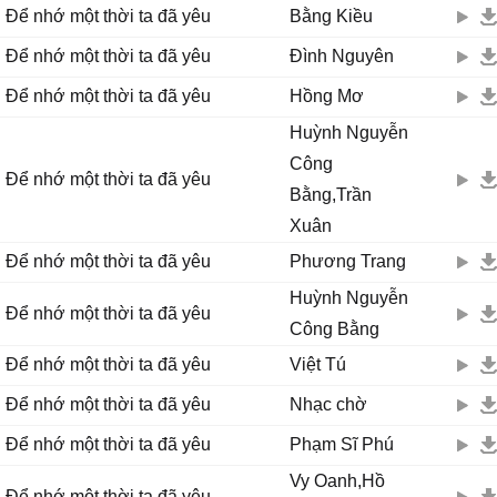
Ngày tháng thơ mộng đó cùng niềm vui nỗi sầu.
Để nhớ một thời ta đã yêu
Bằng Kiều
Sẽ ghi lại biết bao điều.
Để nhớ một thời ta đã yêu
Đình Nguyên
Để nhớ một thời ta đã yêu.
Để nhớ một thời ta đã yêu
Hồng Mơ
Điệp khúc:
Huỳnh Nguyễn
Thì thôi ta đã lỡ lìa xa bến bờ.
Công
Đời lênh đênh sóng vỗ buồn trôi lững lờ.
Để nhớ một thời ta đã yêu
Cuộn mình trong nỗi nhớ cho đến bao giờ.
Bằng,Trần
Mình mới quên ngày xưa.
Xuân
Để nhớ một thời ta đã yêu
Phương Trang
Thì thôi ta đã hết chờ nhau sẽ về.
Huỳnh Nguyễn
Mùa xuân nay đã chết vàng phai não nề.
Để nhớ một thời ta đã yêu
Để lại bao hối tiếc khi khắc tên người.
Công Bằng
Gọi mãi trong đêm buồn...
Để nhớ một thời ta đã yêu
Việt Tú
Để nhớ một thời ta đã yêu
Nhạc chờ
2. Cuộc sống luôn vội vã với bao nghiệt ngã...
Xô cuốn ta miệt mài...
Để nhớ một thời ta đã yêu
Phạm Sĩ Phú
Một bước chân trượt ngã đã trôi thật dài.
Vy Oanh,Hồ
Lạc mất nhau ngày mai.
Để nhớ một thời ta đã yêu