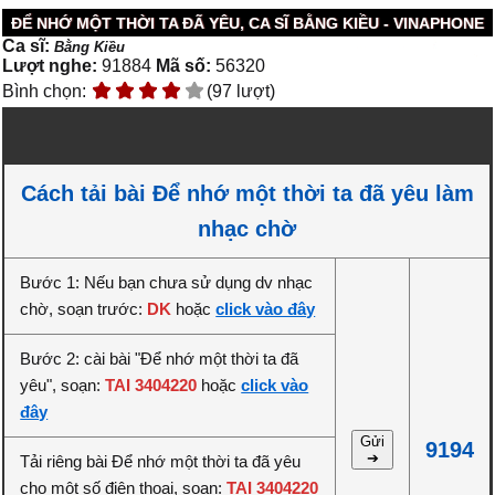
ĐỂ NHỚ MỘT THỜI TA ĐÃ YÊU, CA SĨ BẰNG KIỀU - VINAPHONE
Ca sĩ:
Bằng Kiều
Lượt nghe:
91884
Mã số:
56320
Bình chọn:
(97 lượt)
Cách tải bài Để nhớ một thời ta đã yêu làm
nhạc chờ
Bước 1: Nếu bạn chưa sử dụng dv nhạc
chờ, soạn trước:
DK
hoặc
click vào đây
Bước 2: cài bài "Để nhớ một thời ta đã
yêu", soạn:
TAI 3404220
hoặc
click vào
đây
Gửi
9194
➔
Tải riêng bài Để nhớ một thời ta đã yêu
cho một số điện thoại, soạn:
TAI 3404220