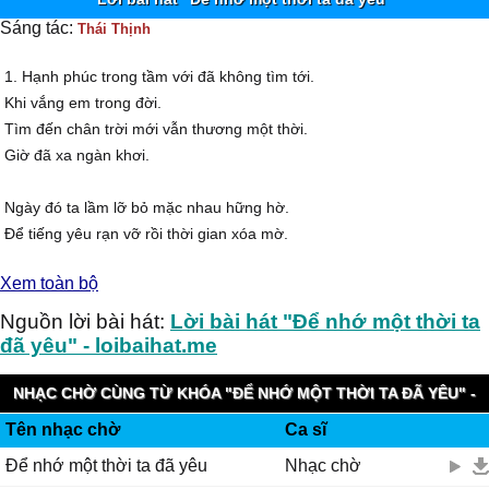
Sáng tác:
Thái Thịnh
1. Hạnh phúc trong tầm với đã không tìm tới.
Khi vắng em trong đời.
Tìm đến chân trời mới vẫn thương một thời.
Giờ đã xa ngàn khơi.
Ngày đó ta lầm lỡ bỏ mặc nhau hững hờ.
Để tiếng yêu rạn vỡ rồi thời gian xóa mờ.
Mãi vô tình đến bây giờ.
Xem toàn bộ
Nhận ra hai đứa, không còn nhau...
Nguồn lời bài hát:
Lời bài hát "Để nhớ một thời ta
Cuộc sống luôn vội vã với bao nghiệt ngã...
đã yêu" - loibaihat.me
Xô cuốn ta miệt mài...
Một bước chân trượt ngã đã trôi thật dài.
NHẠC CHỜ CÙNG TỪ KHÓA "ĐỂ NHỚ MỘT THỜI TA ĐÃ YÊU" -
Lạc mất nhau ngày mai.
Tên nhạc chờ
Ca sĩ
VINAPHONE RINGTUNES
Để nhớ một thời ta đã yêu
Nhạc chờ
Còn mãi khung trời đó mình gặp nhau lúc đầu.