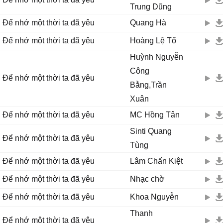
Trung Dũng
Còn mãi khung trời đó mình gặp nhau lúc đầu.
Để nhớ một thời ta đã yêu
Quang Hà
Ngày tháng thơ mộng đó cùng niềm vui nỗi sầu.
Để nhớ một thời ta đã yêu
Hoàng Lệ Tố
Sẽ ghi lại biết bao điều.
Để nhớ một thời ta đã yêu.
Huỳnh Nguyễn
Công
Để nhớ một thời ta đã yêu
Điệp khúc:
Bằng,Trần
Thì thôi ta đã lỡ lìa xa bến bờ.
Xuân
Đời lênh đênh sóng vỗ buồn trôi lững lờ.
Cuộn mình trong nỗi nhớ cho đến bao giờ.
Để nhớ một thời ta đã yêu
MC Hồng Tân
Mình mới quên ngày xưa.
Sinti Quang
Để nhớ một thời ta đã yêu
Tùng
Thì thôi ta đã hết chờ nhau sẽ về.
Để nhớ một thời ta đã yêu
Lâm Chấn Kiệt
Mùa xuân nay đã chết vàng phai não nề.
Để lại bao hối tiếc khi khắc tên người.
Để nhớ một thời ta đã yêu
Nhạc chờ
Gọi mãi trong đêm buồn...
Để nhớ một thời ta đã yêu
Khoa Nguyễn
"Để lại bao hối tiếc khi khắc tên người.
Thanh
Để nhớ một thời ta đã yêu
Gọi mãi... trong đêm buồn..."