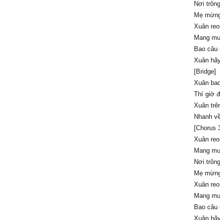
Nơi trôn
Mẹ mừng
Xuân reo
Mang muô
Bao câu 
Xuân hãy
[Bridge]
Xuân bao
Thì giờ 
Xuân trê
Nhanh về
[Chorus 
Xuân reo
Mang muô
Nơi trôn
Mẹ mừng
Xuân reo
Mang muô
Bao câu 
Xuân hãy