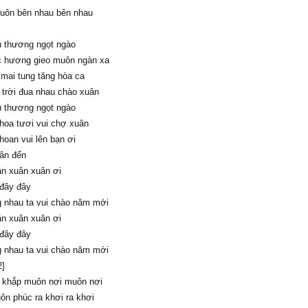
luôn bên nhau bên nhau
 thương ngọt ngào
 hương gieo muôn ngàn xa
mai tung tăng hòa ca
 trời đua nhau chào xuân
 thương ngọt ngào
hoa tươi vui chợ xuân
hoan vui lên bạn ơi
ân đến
n xuân xuân ơi
đây đây
 nhau ta vui chào năm mới
n xuân xuân ơi
đây đây
 nhau ta vui chào năm mới
2]
 khắp muôn nơi muôn nơi
n phúc ra khơi ra khơi