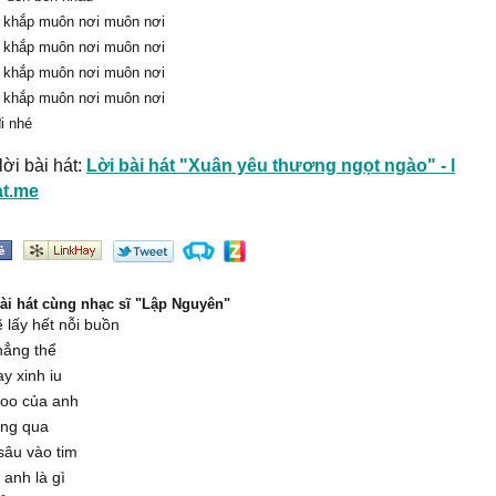
 khắp muôn nơi muôn nơi
 khắp muôn nơi muôn nơi
 khắp muôn nơi muôn nơi
 khắp muôn nơi muôn nơi
i nhé
ời bài hát:
Lời bài hát "Xuân yêu thương ngọt ngào" - l
at.me
bài hát cùng nhạc sĩ "Lập Nguyên"
 lấy hết nỗi buồn
hẳng thể
ay xinh iu
oo của anh
ng qua
sâu vào tim
 anh là gì