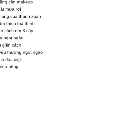
ẳng cần makeup
ắt mưa rơi
háng của thanh xuân
ầm thích thả thính
òn cách em 3 cây
a ngọt ngào
u giãn cách
yêu thương ngọt ngào
ch đặc biệt
hiều hông