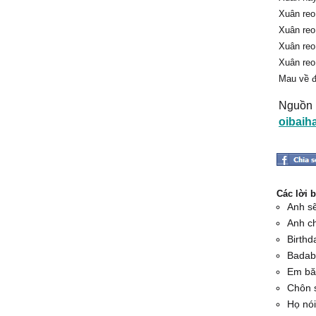
Xuân reo
Xuân reo
Xuân reo
Xuân reo
Mau về đ
Nguồn l
oibaih
Các lời 
Anh sẽ
Anh c
Birthd
Badab
Em bă
Chôn 
Họ nói