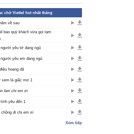
c chờ Viettel hot nhất tháng
năm về sau
ê bao quý khách vừa gọi tạm
...
 người yêu tớ đang ngủ
 người yêu em đang ngủ
điệu hoang dã
 xem là giấc mơ 1
n làm chi em ơi
 tình yêu đến 1
 chồng đi chị em ơi
Xem tiếp