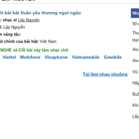
Lời bài hát Xuân yêu thương ngọt ngào
Nhạ
: nhạc sĩ
Lập Nguyên
50 
ĩ:
Lập Nguyễn
Thu
n sáng tác:
thời
ữ chính của bài hát:
Việt Nam
Alo
ể NGHE và CÀI bài này làm nhạc chờ
Viettel
Mobifone
Vinaphone
Vietnamobile
Gmobile
Alo
Vũ 
Tải làm nhạc chuông
Hãy
Buồ
Khi
Lấy