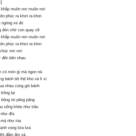
1]
 khắp muôn nơi muôn nơi
n phúc ra khơi ra khơi
g ngóng xe đò
 đón chờ con quay về
 khắp muôn nơi muôn nơi
n phúc ra khơi ra khơi
chúc nơi nơi
 đến bên nhau
 có món gì mà ngon nà
g bánh tét thịt kho và lì xì
ua nhau cùng gói bánh
trông lại
 bông nó păng păng
u sống khỏe như trâu
 như đĩa
 mà như rùa
 danh vọng từa lưa
 thì đầm ấm và