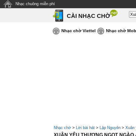
Nhạc chuông miễn phí
CÀI NHẠC CHỜ
Nhạc chờ Viettel
Nhạc chờ Mob
Nhạc chờ
>
Lời bài hát
>
Lập Nguyên
>
Xuân 
XUÂN YÊU THƯƠNG NGỌT NGÀO 