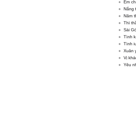
Em ch
Nắng t
Năm t
Thì th
Sài G
Tình k
Tình i
Xuân 
Vị khá
Yêu n