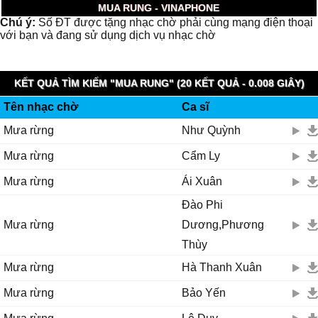
MUA RUNG - VINAPHONE
Chú ý:
Số ĐT được tặng nhạc chờ phải cùng mạng điện thoại
với bạn và đang sử dụng dịch vụ nhạc chờ
KẾT QUẢ TÌM KIẾM "MUA RUNG" (20 KẾT QUẢ - 0.008 GIÂY)
Tên nhạc chờ
Ca sĩ
Mưa rừng
Như Quỳnh
Mưa rừng
Cẩm Ly
Mưa rừng
Ái Xuân
Đào Phi
Mưa rừng
Dương,Phương
Thùy
Mưa rừng
Hà Thanh Xuân
Mưa rừng
Bảo Yến