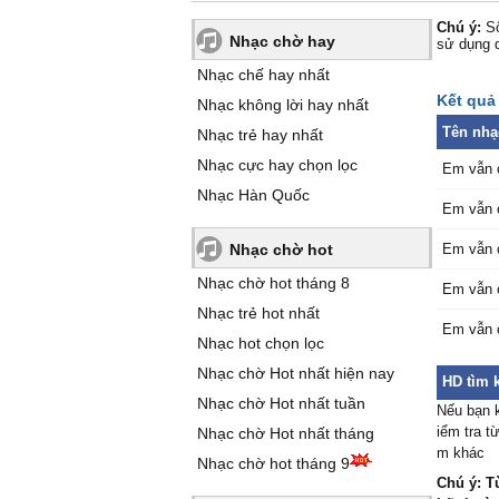
Chú ý:
Số
Nhạc chờ hay
sử dụng 
Nhạc chế hay nhất
Kết quả 
Nhạc không lời hay nhất
Tên nhạ
Nhạc trẻ hay nhất
Nhạc cực hay chọn lọc
Em vẫn 
Nhạc Hàn Quốc
Em vẫn 
Nhạc chờ hot
Em vẫn 
Nhạc chờ hot tháng 8
Em vẫn 
Nhạc trẻ hot nhất
Em vẫn 
Nhạc hot chọn lọc
Nhạc chờ Hot nhất hiện nay
HD tìm 
Nhạc chờ Hot nhất tuần
Nếu bạn 
iểm tra t
Nhạc chờ Hot nhất tháng
m khác
Nhạc chờ hot tháng 9
Chú ý: T