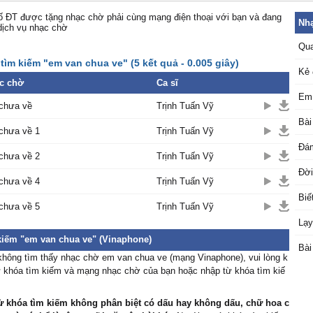
 ĐT được tặng nhạc chờ phải cùng mạng điện thoại với bạn và đang
Nhạ
dịch vụ nhạc chờ
Qua
tìm kiếm "em van chua ve" (5 kết quả - 0.005 giây)
Kẻ 
c chờ
Ca sĩ
Em 
chưa về
Trịnh Tuấn Vỹ
Bài
chưa về 1
Trịnh Tuấn Vỹ
Đám
chưa về 2
Trịnh Tuấn Vỹ
Đời
chưa về 4
Trịnh Tuấn Vỹ
Biế
chưa về 5
Trịnh Tuấn Vỹ
Lạy
kiếm "em van chua ve" (Vinaphone)
Bài
không tìm thấy nhạc chờ em van chua ve (mạng Vinaphone), vui lòng k
ừ khóa tìm kiếm và mạng nhạc chờ của bạn hoặc nhập từ khóa tìm kiế
ừ khóa tìm kiếm không phân biệt có dấu hay không dấu, chữ hoa c