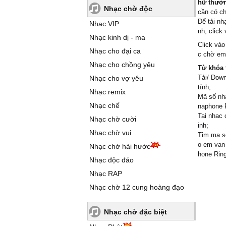
hữ thường
Nhạc chờ độc
cần có c
Để tải n
Nhạc VIP
nh, click
Nhạc kinh dị - ma
Click vào
Nhạc cho đại ca
c chờ em
Nhạc cho chồng yêu
Từ khóa 
Tải/ Dow
Nhạc cho vợ yêu
tính;
Nhạc remix
Mã số nh
Nhạc chế
naphone 
Tai nhac 
Nhạc chờ cười
inh;
Nhạc chờ vui
Tim ma s
o em van
Nhạc chờ hài hước
hone Ring
Nhạc độc đáo
Nhạc RAP
Nhạc chờ 12 cung hoàng đạo
Nhạc chờ đặc biệt