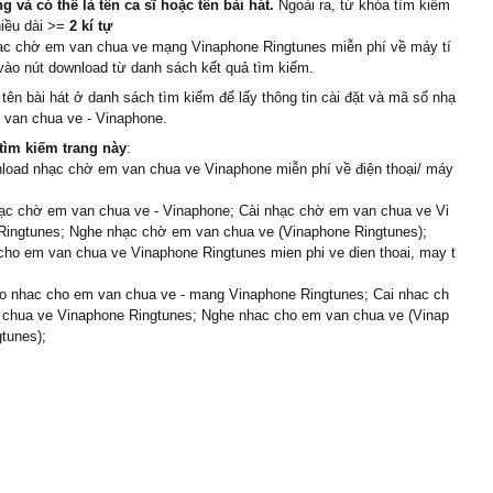
 và có thể là tên ca sĩ hoặc tên bài hát.
Ngoài ra, từ khóa tìm kiếm
hiều dài >=
2 kí tự
hạc chờ em van chua ve mạng Vinaphone Ringtunes miễn phí về máy tí
 vào nút download từ danh sách kết quả tìm kiếm.
 tên bài hát ở danh sách tìm kiếm để lấy thông tin cài đặt và mã số nhạ
 van chua ve - Vinaphone.
tìm kiếm trang này
:
nload nhạc chờ em van chua ve Vinaphone miễn phí về điện thoại/ máy
ạc chờ em van chua ve - Vinaphone; Cài nhạc chờ em van chua ve Vi
Ringtunes; Nghe nhạc chờ em van chua ve (Vinaphone Ringtunes);
cho em van chua ve Vinaphone Ringtunes mien phi ve dien thoai, may t
o nhac cho em van chua ve - mang Vinaphone Ringtunes; Cai nhac ch
 chua ve Vinaphone Ringtunes; Nghe nhac cho em van chua ve (Vinap
tunes);