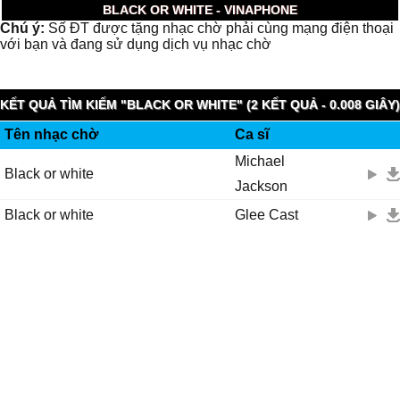
BLACK OR WHITE - VINAPHONE
Chú ý:
Số ĐT được tặng nhạc chờ phải cùng mạng điện thoại
với bạn và đang sử dụng dịch vụ nhạc chờ
KẾT QUẢ TÌM KIẾM "BLACK OR WHITE" (2 KẾT QUẢ - 0.008 GIÂY)
Tên nhạc chờ
Ca sĩ
Michael
Black or white
Jackson
Black or white
Glee Cast