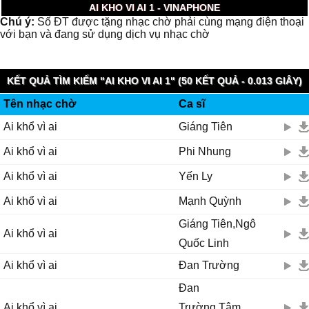
AI KHO VI AI 1 - VINAPHONE
Chú ý:
Số ĐT được tặng nhạc chờ phải cùng mạng điện thoại
với bạn và đang sử dụng dịch vụ nhạc chờ
KẾT QUẢ TÌM KIẾM "AI KHO VI AI 1" (50 KẾT QUẢ - 0.013 GIÂY)
Tên nhạc chờ
Ca sĩ
Ai khổ vì ai
Giáng Tiên
Ai khổ vì ai
Phi Nhung
Ai khổ vì ai
Yến Ly
Ai khổ vì ai
Mạnh Quỳnh
Giáng Tiên,Ngô
Ai khổ vì ai
Quốc Linh
Ai khổ vì ai
Đan Trường
Đan
Ai khổ vì ai
Trường,Tâm