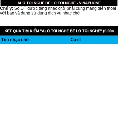
ALÔ TÔI NGHE BÊ LÔ TÔI NGHE - VINAPHONE
Chú ý:
Số ĐT được tặng nhạc chờ phải cùng mạng điện thoại
với bạn và đang sử dụng dịch vụ nhạc chờ
KẾT QUẢ TÌM KIẾM "ALÔ TÔI NGHE BÊ LÔ TÔI NGHE" (0.004
Tên nhạc chờ
Ca sĩ
GIÂY)