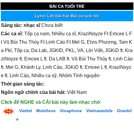
BÀI CA TUỔI TRẺ
Lyric/ Lời bài hát Bài ca tuổi trẻ
Sáng tác: nhạc sĩ
Chưa biết
Các ca sĩ:
Tốp ca nam, Nhiều ca sĩ, KraziNoyze Ft Emcee L F
t Vũ Bùi Thu Thủy Ft Linh Cáo Ft Mel G, Elvis Phương, Tam K
a Pkl, Tốp ca, Da Lab, JGKID, PKL, VA, Lời Việt, JGKiD ft. Kra
ziNoyze ft. Emcee L ft. Da LAB ft. Vũ Bùi Thu Thủy ft. Linh Cáo
ft. Mel G, Khánh Ly, Linh Cáo, JGKiD ft. Emcee L ft. KraziNoyz
e ft. Linh Cáo, Nhiều ca sỹ, Nhóm Tình nguyện
Thời gian sáng tác:
Ngôn ngữ chính của bài hát:
Việt Nam
Click để NGHE và CÀI bài này làm nhạc chờ
Viettel
Mobifone
Vinaphone
Vietnamobile
Gmobil
e