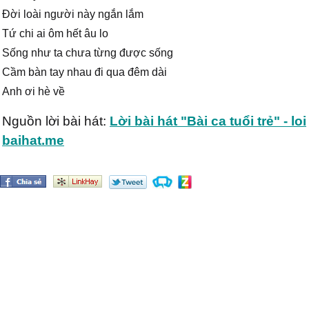
Đời loài người này ngắn lắm
Tứ chi ai ôm hết âu lo
Sống như ta chưa từng được sống
Cầm bàn tay nhau đi qua đêm dài
Anh ơi hè về
Nguồn lời bài hát:
Lời bài hát "Bài ca tuổi trẻ" - loi
baihat.me