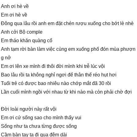
Anh ơi hè về
Em ơi hè về
Đông qua lâu rồi anh em đặt chén rượu xuống cho bớt lè nhè
Anh cởi Bộ comple
Em tháo khăn quàng cổ
Anh tạm rời bàn làm việc cùng em xuống phố đón mùa phượn
g nở
Em ơi lên xe mình đi thôi đời mình khi trễ lúc vội
Bao lâu rồi ta không nghỉ ngơi để thân thể réo hụt hơi
Tuổi trẻ có được bao nhiêu nào chớp mắt đã 30 rồi
Lần cuối mình ngồi với nhau từ khi nào mà còn phải chờ đợi
Đời loài người này rất vội
Em ơi cứ sống sao cho mình thấy vui
Sống như ta chưa từng được sống
Cầm bàn tay ta đi qua đêm dài