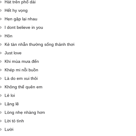
Hát trên phố dài
Hết hy vọng
Hẹn gặp lại nhau
I dont believe in you
Hôn
Kẻ tàn nhẫn thường sống thảnh thơi
Just love
Khi mùa mưa đến
Khép mi nỗi buồn
Là do em xui thôi
Không thể quên em
Lẻ loi
Lặng lẽ
Lòng nhẹ nhàng hơn
Lời tỏ tình
Lười